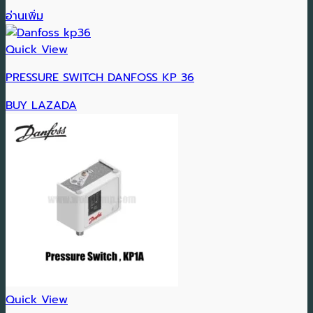
อ่านเพิ่ม
Quick View
PRESSURE SWITCH DANFOSS KP 36
BUY LAZADA
Quick View