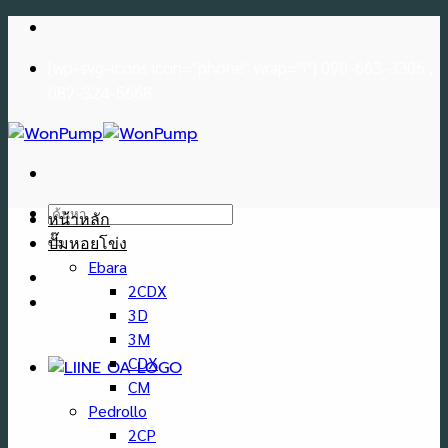
Skip
to
[wp-svg-icons icon="phone" wrap="i"] 090-663-3306 ,
content
082-324-5668
ค้นหา:
หน้าหลัก
ปั๊มหอยโข่ง
Ebara
2CDX
[wp-svg-icons icon="phone" wrap="i"] 090-663-3306 ,
3D
082-324-5668
3M
CDX
CM
Pedrollo
2CP