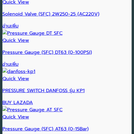
Quick View
Solenoid Valve (SFC) 2W250-25 (AC220V)
อ่านเพิ่ม
Quick View
Pressure Gauge (SFC) DT63 (0-100PSI)
อ่านเพิ่ม
Quick View
PRESSURE SWITCH DANFOSS รุ่น KP1
BUY LAZADA
Quick View
Pressure Gauge (SFC) AT63 (0-15Bar)