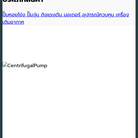
ปั๊มหอยโข่ง
ปั๊มจุ่ม
ถังแรงดัน
มอเตอร์
อุปกรณ์ควบคุม
เครื่อง
เติมอากาศ