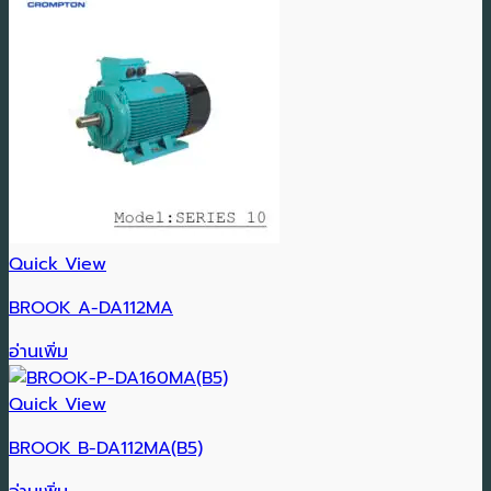
Quick View
BROOK A-DA112MA
อ่านเพิ่ม
Quick View
BROOK B-DA112MA(B5)