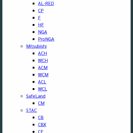
AL-RED
CP
F
HF
NGA
ProNGA
Mitsubishi
ACH
WCH
ACM
WCM
ACL
WCL
SafeLand
CM
STAC
CB
CBX
CF