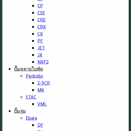
CP
CSE
CRE
CRX
CX
PF
JET
JX
NXF2
ปั๊มหลายใบพัด
Pedrollo
2-5CR
MK
STAC
VML
ปั๊มจุ่ม
Ebara
DF