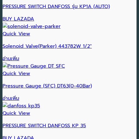
PRESSURE SWITCH DANFOSS รุ่น KP1A (AUTO)
BUY LAZADA
Quick View
Solenoid Valve(Parker) 443782W 1/2″
อ่านเพิ่ม
Quick View
Pressure Gauge (SFC) DT63(0-40Bar)
อ่านเพิ่ม
Quick View
PRESSURE SWITCH DANFOSS KP 35
BUY LAZADA