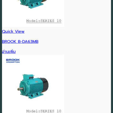
Quick View
BROOK B-DA63MB
อ่านเพิ่ม