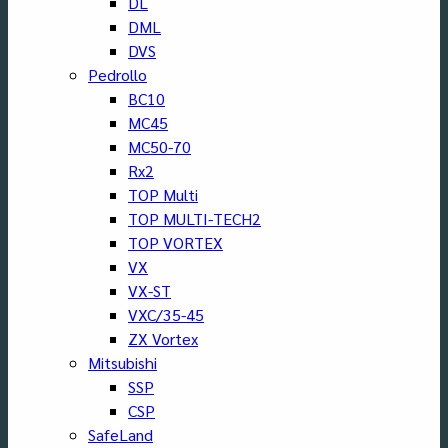
DL
DML
DVS
Pedrollo
BC10
MC45
MC50-70
Rx2
TOP Multi
TOP MULTI-TECH2
TOP VORTEX
VX
VX-ST
VXC/35-45
ZX Vortex
Mitsubishi
SSP
CSP
SafeLand