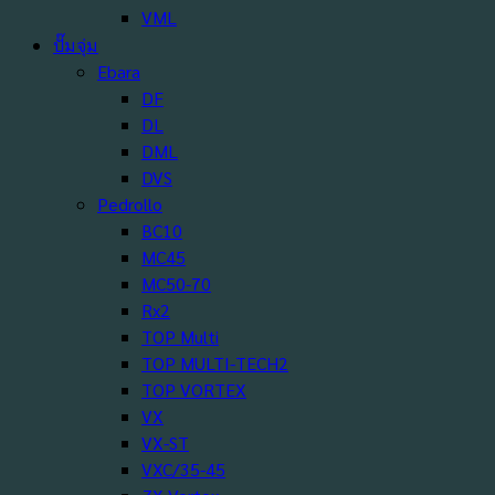
VML
ปั๊มจุ่ม
Ebara
DF
DL
DML
DVS
Pedrollo
BC10
MC45
MC50-70
Rx2
TOP Multi
TOP MULTI-TECH2
TOP VORTEX
VX
VX-ST
VXC/35-45