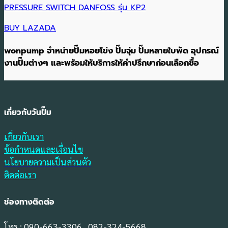
PRESSURE SWITCH DANFOSS รุ่น KP2
BUY LAZADA
wonpump จำหน่ายปั๊มหอยโข่ง ปั๊มจุ่ม ปั๊มหลายใบพัด อุปกรณ์
งานปั๊มต่างๆ และพร้อมให้บริการให้คำปรึกษาก่อนเลือกซื้อ
เกี่ยวกับวันปั๊ม
เกี่ยวกับเรา
ข้อกำหนดและเงื่อนไข
นโยบายความเป็นส่วนตัว
ติดต่อเรา
ช่องทางติดต่อ
โทร : 090-663-3306 , 082-324-5668