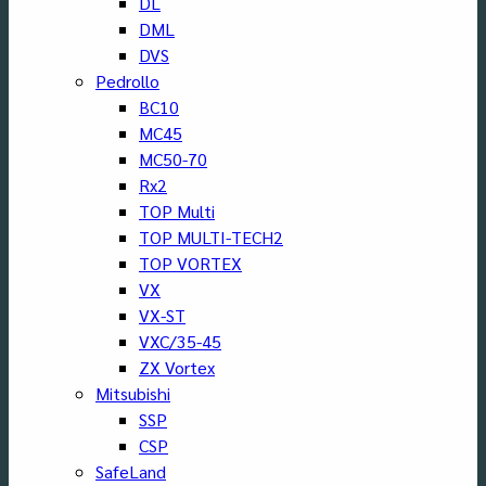
DL
DML
DVS
Pedrollo
BC10
MC45
MC50-70
Rx2
TOP Multi
TOP MULTI-TECH2
TOP VORTEX
VX
VX-ST
VXC/35-45
ZX Vortex
Mitsubishi
SSP
CSP
SafeLand