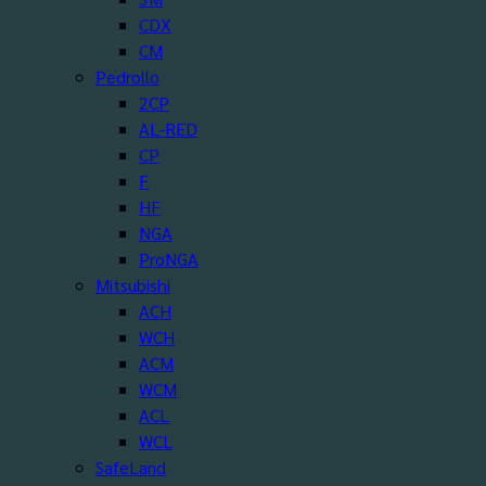
CDX
CM
Pedrollo
2CP
AL-RED
CP
F
HF
NGA
ProNGA
Mitsubishi
ACH
WCH
ACM
WCM
ACL
WCL
SafeLand