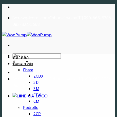
Skip
to
[wp-svg-icons icon="phone" wrap="i"] 090-663-3306 ,
content
082-324-5668
ค้นหา:
หน้าหลัก
ปั๊มหอยโข่ง
Ebara
2CDX
[wp-svg-icons icon="phone" wrap="i"] 090-663-3306 ,
3D
082-324-5668
3M
CDX
CM
Pedrollo
2CP