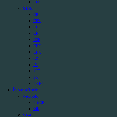
CM
STAC
CB
CBX
CF
CP
CSE
CRE
CRX
CX
PF
JET
JX
NXF2
ปั๊มหลายใบพัด
Pedrollo
2-5CR
MK
STAC