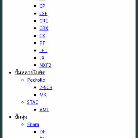
CP
CSE
CRE
CRX
CX
PF
JET
JX
NXF2
ปั๊มหลายใบพัด
Pedrollo
2-5CR
MK
STAC
VML
ปั๊มจุ่ม
Ebara
DF