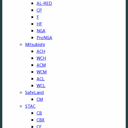
AL-RED
CP
F
HF
NGA
ProNGA
Mitsubishi
ACH
WCH
ACM
WCM
ACL
WCL
SafeLand
CM
STAC
CB
CBX
CF