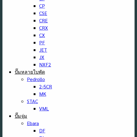
CP
CSE
CRE
CRX
CX
PF
JET
JX
NXF2
ปั๊มหลายใบพัด
Pedrollo
2-5CR
MK
STAC
VML
ปั๊มจุ่ม
Ebara
DF