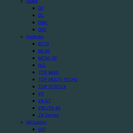
Ebara
DF
DL
DML
DVS
Pedrollo
BC10
MC45
MC50-70
Rx2
TOP Multi
TOP MULTI-TECH2
TOP VORTEX
VX
VX-ST
VXC/35-45
ZX Vortex
Mitsubishi
SSP