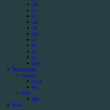
CBX
CF
CP
CSE
CRE
CRX
CX
PF
JET
JX
NXF2
ปั๊มหลายใบพัด
Pedrollo
2-5CR
MK
STAC
VML
ปั๊มจุ่ม