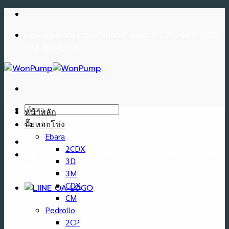
Skip
to
[wp-svg-icons icon="phone" wrap="i"] 090-663-3306 ,
content
082-324-5668
ค้นหา:
หน้าหลัก
ปั๊มหอยโข่ง
Ebara
2CDX
[wp-svg-icons icon="phone" wrap="i"] 090-663-3306 ,
3D
082-324-5668
3M
CDX
CM
Pedrollo
2CP