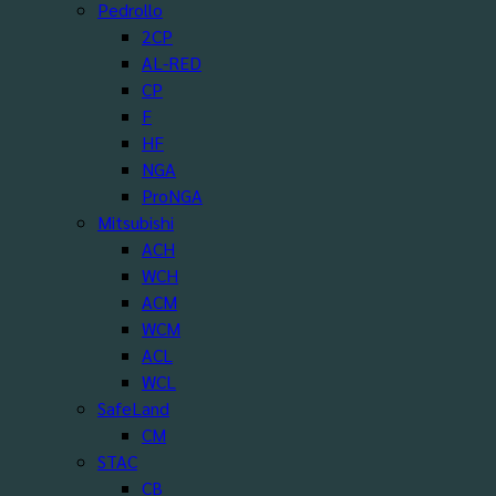
Pedrollo
2CP
AL-RED
CP
F
HF
NGA
ProNGA
Mitsubishi
ACH
WCH
ACM
WCM
ACL
WCL
SafeLand
CM
STAC
CB