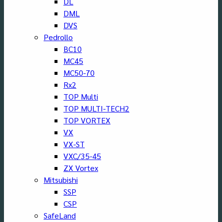
DL
DML
DVS
Pedrollo
BC10
MC45
MC50-70
Rx2
TOP Multi
TOP MULTI-TECH2
TOP VORTEX
VX
VX-ST
VXC/35-45
ZX Vortex
Mitsubishi
SSP
CSP
SafeLand