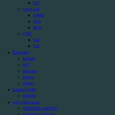
CSP
SafeLand
GNWQ
QDX
WQD
STAC
SSA
SNC
ถังแรงดัน
McBell
MIT
Bauman
Varem
Zilmet
มอเตอร์ไฟฟ้า
BROOK
อุปกรณ์ควบคุม
PRESSURE SWITCH
SOLENOID VALVE