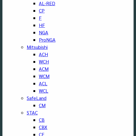
AL-RED
CP
F
HF
NGA
ProNGA
Mitsubishi
ACH
WCH
ACM
WCM
ACL
WCL
SafeLand
CM
STAC
CB
CBX
CF