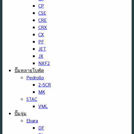
CP
CSE
CRE
CRX
CX
PF
JET
JX
NXF2
ปั๊มหลายใบพัด
Pedrollo
2-5CR
MK
STAC
VML
ปั๊มจุ่ม
Ebara
DF