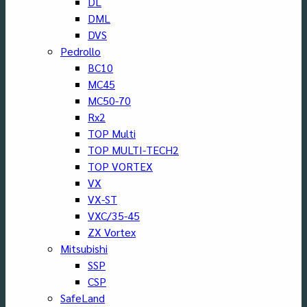
DL
DML
DVS
Pedrollo
BC10
MC45
MC50-70
Rx2
TOP Multi
TOP MULTI-TECH2
TOP VORTEX
VX
VX-ST
VXC/35-45
ZX Vortex
Mitsubishi
SSP
CSP
SafeLand