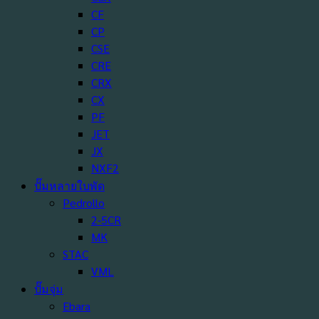
CF
CP
CSE
CRE
CRX
CX
PF
JET
JX
NXF2
ปั๊มหลายใบพัด
Pedrollo
2-5CR
MK
STAC
VML
ปั๊มจุ่ม
Ebara