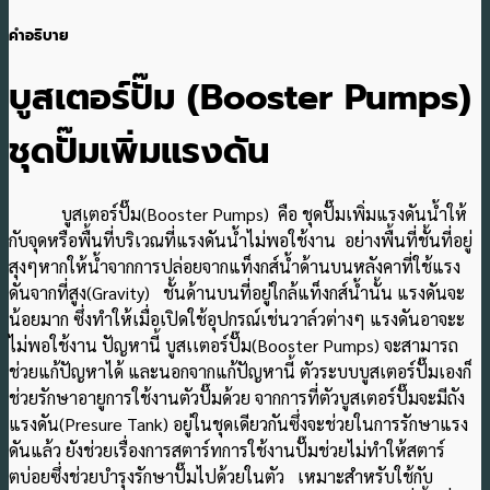
คำอธิบาย
บูสเตอร์ปั๊ม (Booster Pumps)
ชุดปั๊มเพิ่มแรงดัน
บูสเตอร์ปั๊ม(Booster Pumps) คือ ชุดปั๊มเพิ่มแรงดันน้ำให้
กับจุดหรือพื้นที่บริเวณที่แรงดันน้ำไม่พอใช้งาน อย่างพื้นที่ชั้นที่อยู่
สุงๆหากให้น้ำจากการปล่อยจากแท็งกส์น้ำด้านบนหลังคาที่ใช้แรง
ดันจากที่สูง(Gravity) ชั้นด้านบนที่อยู่ใกล้แท็งกส์น้ำนั้น แรงดันจะ
น้อยมาก ซึ่งทำให้เมื่อเปิดใช้อุปกรณ์เช่นวาล์วต่างๆ แรงดันอาจะะ
ไม่พอใช้งาน ปัญหานี้ บูสเเตอร์ปั๊ม(Booster Pumps) จะสามารถ
ช่วยแก้ปัญหาได้ และนอกจากแก้ปัญหานี้ ตัวระบบบูสเตอร์ปั๊มเองก็
ช่วยรักษาอายูการใช้งานตัวปั๊มด้วย จากการที่ตัวบูสเตอร์ปั๊มจะมีถัง
แรงดัน(Presure Tank) อยู่ในชุดเดียวกันซึ่งจะช่วยในการรักษาแรง
ดันแล้ว ยังช่วยเรื่องการสตาร์ทการใช้งานปั๊มช่วยไม่ทำให้สตาร์
ตบ่อยซึ่งช่วยบำรุงรักษาปั๊มไปด้วยในตัว เหมาะสำหรับใช้กับ