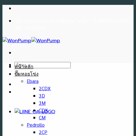
Skip
to
[wp-svg-icons icon="phone" wrap="i"] 090-663-3306 ,
content
082-324-5668
ค้นหา:
หน้าหลัก
ปั๊มหอยโข่ง
Ebara
2CDX
[wp-svg-icons icon="phone" wrap="i"] 090-663-3306 ,
3D
082-324-5668
3M
CDX
CM
Pedrollo
2CP