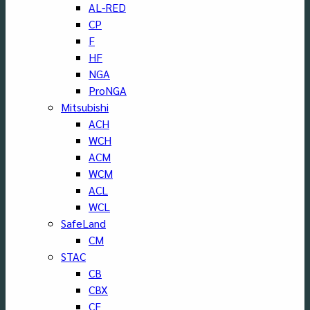
AL-RED
CP
F
HF
NGA
ProNGA
Mitsubishi
ACH
WCH
ACM
WCM
ACL
WCL
SafeLand
CM
STAC
CB
CBX
CF