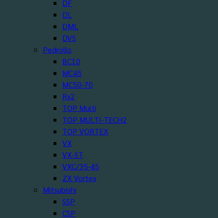
DF
DL
DML
DVS
Pedrollo
BC10
MC45
MC50-70
Rx2
TOP Multi
TOP MULTI-TECH2
TOP VORTEX
VX
VX-ST
VXC/35-45
ZX Vortex
Mitsubishi
SSP
CSP