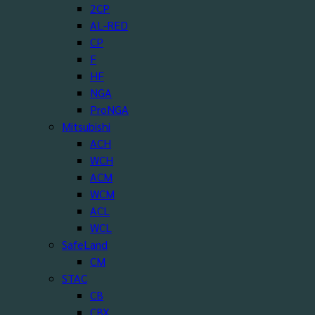
2CP
AL-RED
CP
F
HF
NGA
ProNGA
Mitsubishi
ACH
WCH
ACM
WCM
ACL
WCL
SafeLand
CM
STAC
CB
CBX