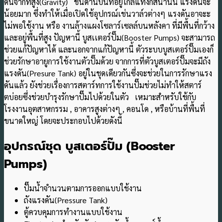
ดันจากที่สูง(Gravity) ชั้นด้านบนที่อยู่ใกล้แท็งกส์น้ำนั้น แรงดันจะ
น้อยมาก ซึ่งทำให้เมื่อเปิดใช้อุปกรณ์เช่นวาล์วต่างๆ แรงดันอาจะะ
ไม่พอใช้งาน หรือ งานล้างแผงโซลาร์เซลล์บนหลังคา ที่มีพื้นที่กว้าง
และอยู่พื้นที่สูง ปัญหานี้ บูสเเตอร์ปั๊ม(Booster Pumps) จะสามารถ
ช่วยแก้ปัญหาได้ และนอกจากแก้ปัญหานี้ ตัวระบบบูสเตอร์ปั๊มเองก็
ช่วยรักษาอายูการใช้งานตัวปั๊มด้วย จากการที่ตัวบูสเตอร์ปั๊มจะมีถัง
แรงดัน(Presure Tank) อยู่ในชุดเดียวกันซึ่งจะช่วยในการรักษาแรง
ดันแล้ว ยังช่วยเรื่องการสตาร์ทการใช้งานปั๊มช่วยไม่ทำให้สตาร์
ตบ่อยซึ่งช่วยบำรุงรักษาปั๊มไปด้วยในตัว เหมาะสำหรับใช้กับ
โรงงานอุตสาหกรรม , อาคารสูงต่างๆ , คอนโด , หรือบ้านที่พื้นที่
ขนาดใหญ่ โดยจะประกอบไปด้วยดังนี้
อุปกรณ์ชุด บูสเตอร์ปั๊ม (Booster
Pumps)
ปั๊มน้ำจำนวนตามการออกแบบใช้งาน
ถังแรงดัน(Pressure Tank)
ตู้ควบคุมการทำงานแบบใช้งาน