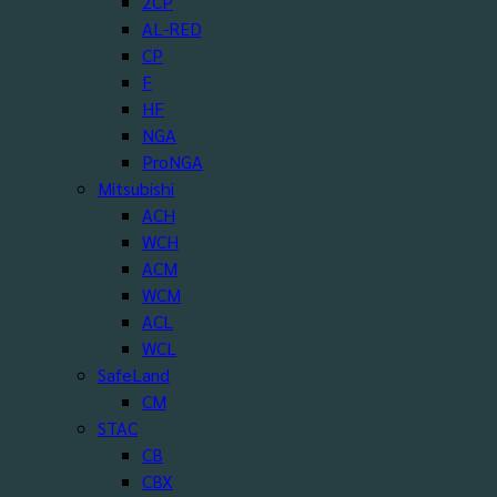
2CP
AL-RED
CP
F
HF
NGA
ProNGA
Mitsubishi
ACH
WCH
ACM
WCM
ACL
WCL
SafeLand
CM
STAC
CB
CBX