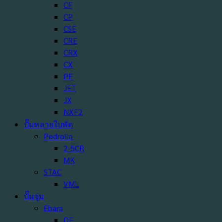
CF
CP
CSE
CRE
CRX
CX
PF
JET
JX
NXF2
ปั๊มหลายใบพัด
Pedrollo
2-5CR
MK
STAC
VML
ปั๊มจุ่ม
Ebara
DF