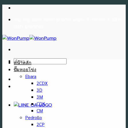
Skip
to
[wp-svg-icons icon="phone" wrap="i"] 090-663-3306 ,
content
082-324-5668
ค้นหา:
หน้าหลัก
ปั๊มหอยโข่ง
Ebara
2CDX
[wp-svg-icons icon="phone" wrap="i"] 090-663-3306 ,
3D
082-324-5668
3M
CDX
CM
Pedrollo
2CP