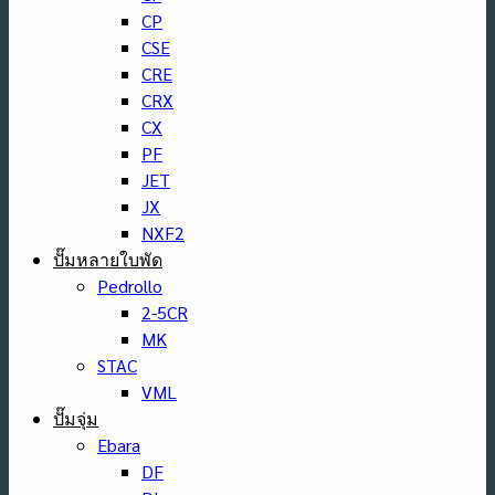
CP
CSE
CRE
CRX
CX
PF
JET
JX
NXF2
ปั๊มหลายใบพัด
Pedrollo
2-5CR
MK
STAC
VML
ปั๊มจุ่ม
Ebara
DF