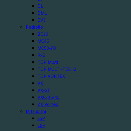
DL
DML
DVS
Pedrollo
BC10
MC45
MC50-70
Rx2
TOP Multi
TOP MULTI-TECH2
TOP VORTEX
VX
VX-ST
VXC/35-45
ZX Vortex
Mitsubishi
SSP
CSP