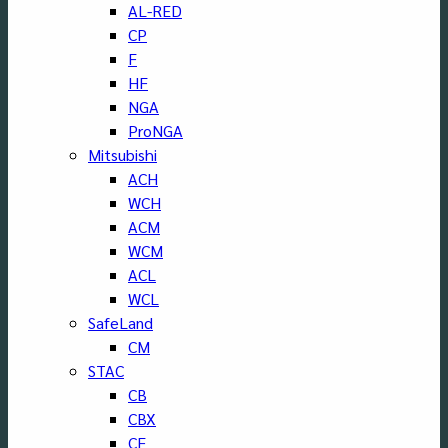
AL-RED
CP
F
HF
NGA
ProNGA
Mitsubishi
ACH
WCH
ACM
WCM
ACL
WCL
SafeLand
CM
STAC
CB
CBX
CF