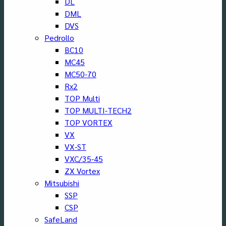
DL
DML
DVS
Pedrollo
BC10
MC45
MC50-70
Rx2
TOP Multi
TOP MULTI-TECH2
TOP VORTEX
VX
VX-ST
VXC/35-45
ZX Vortex
Mitsubishi
SSP
CSP
SafeLand