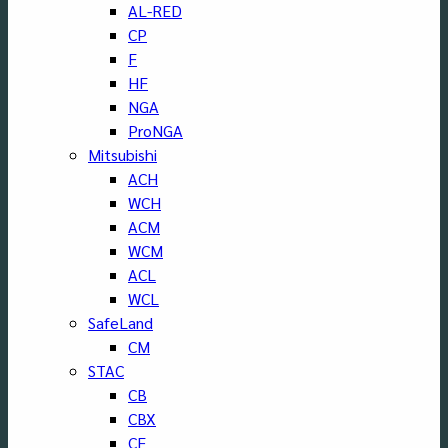
AL-RED
CP
F
HF
NGA
ProNGA
Mitsubishi
ACH
WCH
ACM
WCM
ACL
WCL
SafeLand
CM
STAC
CB
CBX
CF