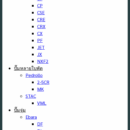
CP
CSE
CRE
CRX
CX
PF
JET
JX
NXF2
ปั๊มหลายใบพัด
Pedrollo
2-5CR
MK
STAC
VML
ปั๊มจุ่ม
Ebara
DF