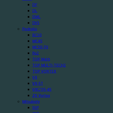
DF
DL
DML
DVS
Pedrollo
BC10
MC45
MC50-70
Rx2
TOP Multi
TOP MULTI-TECH2
TOP VORTEX
VX
VX-ST
VXC/35-45
ZX Vortex
Mitsubishi
SSP