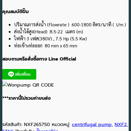
คุณสมบัติปั๊ม
ปริมาณการส่งน้ำ (Flowrate ) 600-1800 ลิตร/นาที ( l/m )
ส่งน้ำได้สูง(Head) 8.5-22 เมตร (m)
ไฟฟ้า 3 เฟส(380V) , 7.5 Hp (5.5 Kw)
ท่อเข้าxท่อออก 80 mm x 65 mm
สอบถามหรือสั่งซื้อทาง Line Official
***ราคานี้ไม่รวมค่าขนส่ง
รหัสสินค้า:
NXF265750
หมวดหมู่:
centrifugal pump
,
NXF2
,