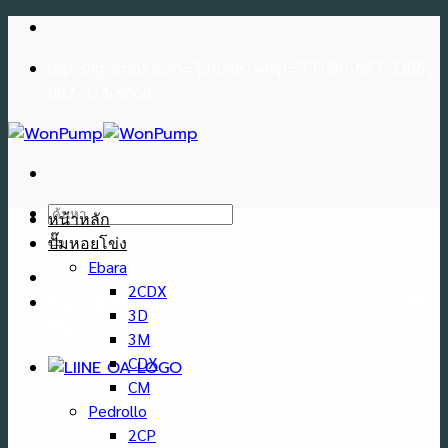
Skip
to
[wp-svg-icons icon="phone" wrap="i"] 090-663-3306 ,
content
082-324-5668
ค้นหา:
หน้าหลัก
ปั๊มหอยโข่ง
Ebara
2CDX
[wp-svg-icons icon="phone" wrap="i"] 090-663-3306 ,
3D
082-324-5668
3M
CDX
CM
Pedrollo
2CP