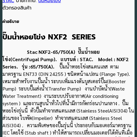
STAC
ป้ายกำกับ:
ปั๊มหอยโข่ง
ตัวกรองสินค้า
คำอธิบาย
ปั๊มน้ำหอยโข่ง NXF2 SERIES
Stac NXF2-65/750(A) ปั๊มน้ำหอย
โข่ง(Centrifugal Pump). แบรนด์ : STAC. Model : NXF2
Series. รุ่น :65/750(A).
ปั๊มน้ำหอยโข่งสแตนเลส ตาม
มาตรฐาน EN733 (DIN 24255 ) ชนิดหน้าแปลน (Flange Type).
เหมาะสําหรับงานปั๊มน้ำ ระบบเพิ่มแรงดันบูสเตอร์ปั๊ม(Booster
Pump) ระบบปั๊มส่งน้ำ(Transfer Pump) งานบําบัดน้ํา(Waste
Water Treatment) งานระบบปรับอากาศ(Air conditioning
system ) และงานสูบน้ําทั่วไปที่น้ํามีการกัดกร่อนปานกลาง
. ปั๊ม
หอยโข่งรุ่นนี้ ตัวปั๊มทำจากสแตนเลส (Stainless SteelAISI304) ใน
ส่วนของ ใบพัด(Impeller) ทําจากสแตนเลส (Stainless Steel
AISI304) . ความพิเศษของปั๊มรุ่นนี้ ประกอบกับมอเตอร์มาตรฐาน
IEC โดยใช้ (Stub shaft ) ทําให้สามารถเปลี่ยนมอเตอร์ได้ทันทีเมื่อ