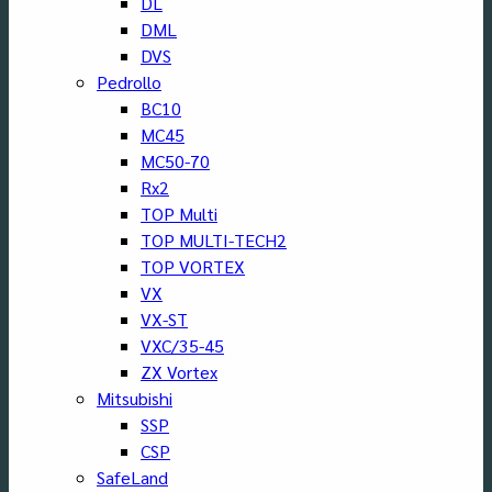
DL
DML
DVS
Pedrollo
BC10
MC45
MC50-70
Rx2
TOP Multi
TOP MULTI-TECH2
TOP VORTEX
VX
VX-ST
VXC/35-45
ZX Vortex
Mitsubishi
SSP
CSP
SafeLand