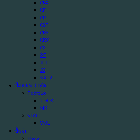
CBX
CF
CP
CSE
CRE
CRX
CX
PF
JET
JX
NXF2
ปั๊มหลายใบพัด
Pedrollo
2-5CR
MK
STAC
VML
ปั๊มจุ่ม
Ebara