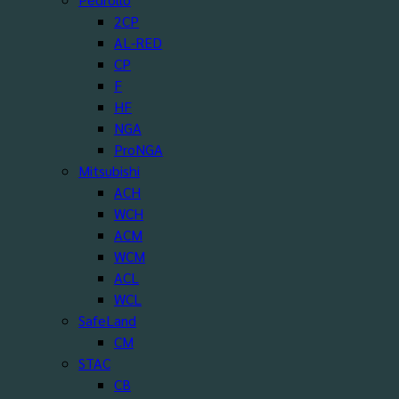
2CP
AL-RED
CP
F
HF
NGA
ProNGA
Mitsubishi
ACH
WCH
ACM
WCM
ACL
WCL
SafeLand
CM
STAC
CB