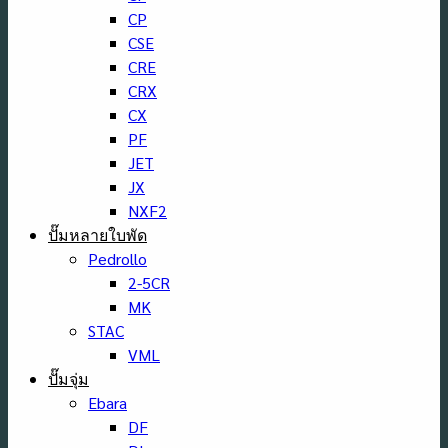
CP
CSE
CRE
CRX
CX
PF
JET
JX
NXF2
ปั๊มหลายใบพัด
Pedrollo
2-5CR
MK
STAC
VML
ปั๊มจุ่ม
Ebara
DF