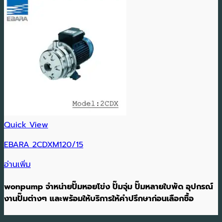
Quick View
EBARA 2CDXM120/15
อ่านเพิ่ม
wonpump จำหน่ายปั๊มหอยโข่ง ปั๊มจุ่ม ปั๊มหลายใบพัด อุปกรณ์
งานปั๊มต่างๆ และพร้อมให้บริการให้คำปรึกษาก่อนเลือกซื้อ