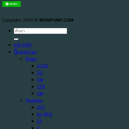
Copyright 2026 ©
WONPUMP.COM
ค้นหา:
หน้าหลัก
ปั๊มหอยโข่ง
Ebara
2CDX
3D
3M
CDX
CM
Pedrollo
2CP
AL-RED
CP
F