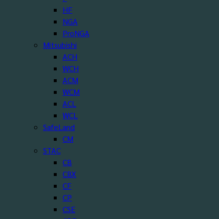
HF
NGA
ProNGA
Mitsubishi
ACH
WCH
ACM
WCM
ACL
WCL
SafeLand
CM
STAC
CB
CBX
CF
CP
CSE