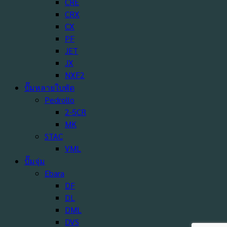
CRE
CRX
CX
PF
JET
JX
NXF2
ปั๊มหลายใบพัด
Pedrollo
2-5CR
MK
STAC
VML
ปั๊มจุ่ม
Ebara
DF
DL
DML
DVS