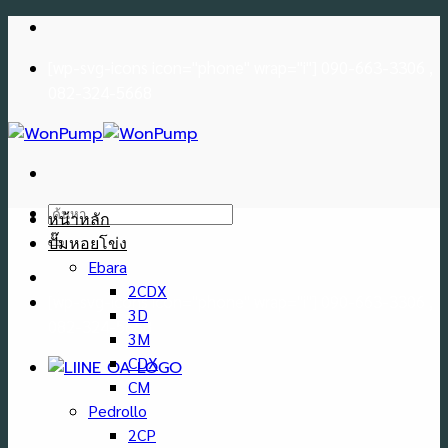
Skip
to
[wp-svg-icons icon="phone" wrap="i"] 090-663-3306 ,
content
082-324-5668
ค้นหา:
หน้าหลัก
ปั๊มหอยโข่ง
Ebara
2CDX
[wp-svg-icons icon="phone" wrap="i"] 090-663-3306 ,
3D
082-324-5668
3M
CDX
CM
Pedrollo
2CP