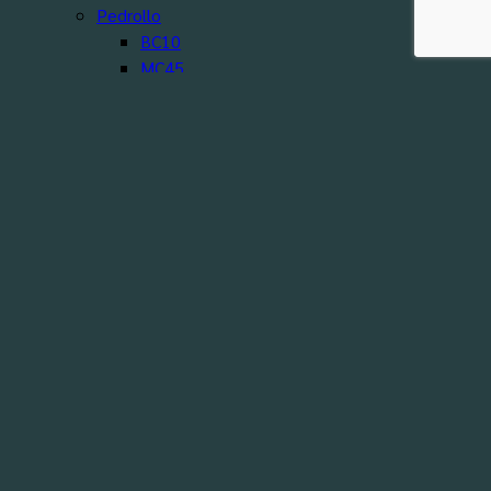
Pedrollo
BC10
MC45
MC50-70
Rx2
TOP Multi
TOP MULTI-TECH2
TOP VORTEX
VX
VX-ST
VXC/35-45
ZX Vortex
Mitsubishi
SSP
CSP
SafeLand
GNWQ
QDX
WQD