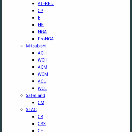
AL-RED
CP
F
HF
NGA
ProNGA
Mitsubishi
ACH
WCH
ACM
WCM
ACL
WCL
SafeLand
CM
STAC
CB
CBX
CF