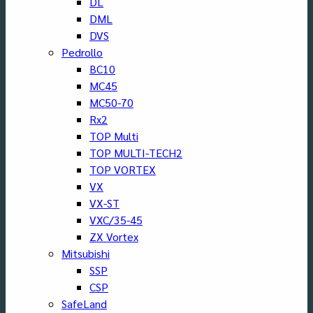
DL
DML
DVS
Pedrollo
BC10
MC45
MC50-70
Rx2
TOP Multi
TOP MULTI-TECH2
TOP VORTEX
VX
VX-ST
VXC/35-45
ZX Vortex
Mitsubishi
SSP
CSP
SafeLand