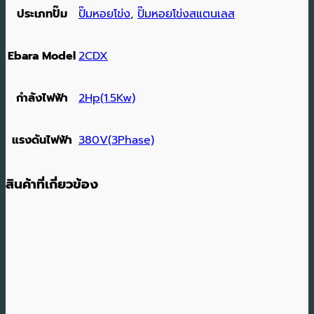
ประเภทปั๊ม
ปั๊มหอยโข่ง
,
ปั๊มหอยโข่งสแตนเลส
Ebara Model
2CDX
กำลังไฟฟ้า
2Hp(1.5Kw)
แรงดันไฟฟ้า
380V(3Phase)
สินค้าที่เกี่ยวข้อง