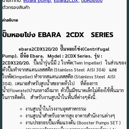
ป้ายกำกับ:
ebara pump
,
Ebara2CDX
,
ปั๊มหอยโข่ง
ตัวกรองสินค้า
คำอธิบาย
ปั๊มหอยโข่ง EBARA 2CDX SERIES
ebara2CDX120/20 ปั๊มหอยโข่ง(Centrifugal
Pump). ยี่ห้อ Ebara. Model : 2CDX Series. รุ่น :
2CDX120/20.
ปั๊มน้ำรุ่นนี้มี 2 ใบพัด(Twin Impeller) ในส่วนของ
ตัวปั๊มทำจากสแตนเลสสตีล (Stainless Steel AISI 304) และ
ใบพัด(Impeller) ทำจากสแตนเลสสตีล (Stainless Steel AISI
304). เหมาะสำหรับสูบน้ำสะอาดทั่วไป ที่ต้องการ
น้ำ(Flowrate)ปานกลางถึงมาก ตัวปั๊มมีขนาดเล็กไม่ต้องใช้พื้นมาก
ในการติดตั้ง. สำหรับงานสูบน้ำในพื้นที่ต่างๆดังนี้.
งานสูบน้ำในโรงงานอุตสาหกรรม
งานสูบน้ำสำหรับอาคารสูง อาคารสำนักงานต่างๆ
งานประกอบปั๊มเพิ่มแรงดัน (Booster Pumps SET )