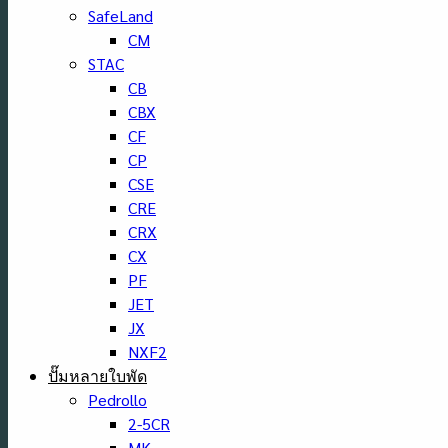
SafeLand
CM
STAC
CB
CBX
CF
CP
CSE
CRE
CRX
CX
PF
JET
JX
NXF2
ปั๊มหลายใบพัด
Pedrollo
2-5CR
MK