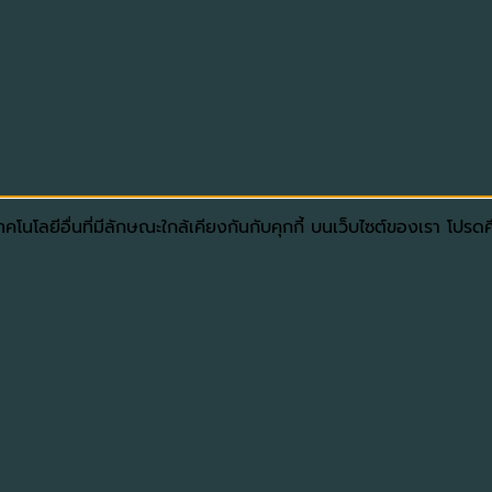
โนโลยีอื่นที่มีลักษณะใกล้เคียงกันกับคุกกี้ บนเว็บไซต์ของเรา โปร