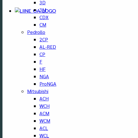
3D
3M
CDX
CM
Pedrollo
2CP
AL-RED
CP
F
HF
NGA
ProNGA
Mitsubishi
ACH
WCH
ACM
WCM
ACL
WCL