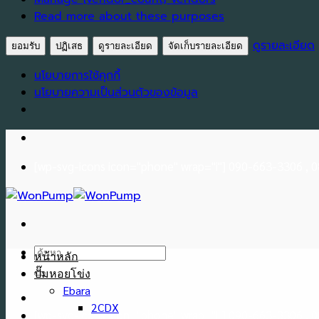
Read more about these purposes
ดูรายละเอียด
ยอมรับ
ปฏิเสธ
ดูรายละเอียด
จัดเก็บรายละเอียด
นโยบายการใช้คุกกี้
นโยบายความเป็นส่วนตัวของข้อมูล
Skip
to
[wp-svg-icons icon="phone" wrap="i"] 090-663-3306 ,
content
ค้นหา:
หน้าหลัก
ปั๊มหอยโข่ง
Ebara
2CDX
[wp-svg-icons icon="phone" wrap="i"] 090-663-3306 ,