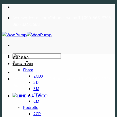
Skip
to
[wp-svg-icons icon="phone" wrap="i"] 090-663-3306 ,
content
082-324-5668
ค้นหา:
หน้าหลัก
ปั๊มหอยโข่ง
Ebara
2CDX
[wp-svg-icons icon="phone" wrap="i"] 090-663-3306 ,
3D
082-324-5668
3M
CDX
CM
Pedrollo
2CP