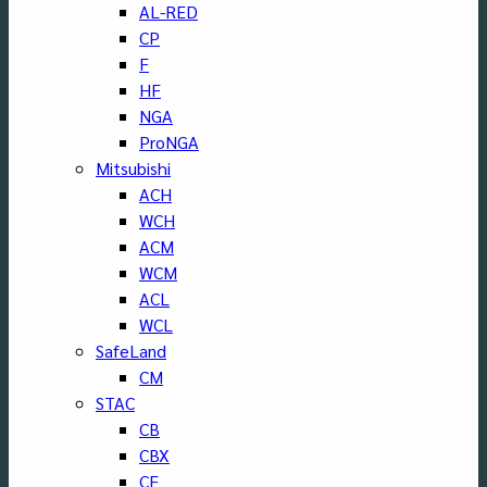
AL-RED
CP
F
HF
NGA
ProNGA
Mitsubishi
ACH
WCH
ACM
WCM
ACL
WCL
SafeLand
CM
STAC
CB
CBX
CF