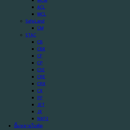
ACL
WCL
SafeLand
CM
STAC
CB
CBX
CF
CP
CSE
CRE
CRX
CX
PF
JET
JX
NXF2
ปั๊มหลายใบพัด