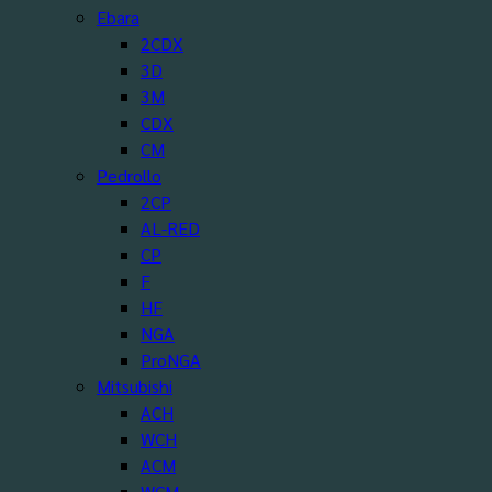
Ebara
2CDX
3D
3M
CDX
CM
Pedrollo
2CP
AL-RED
CP
F
HF
NGA
ProNGA
Mitsubishi
ACH
WCH
ACM
WCM