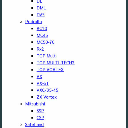
DL
DML
DVS
Pedrollo
BC10
MC45
MC50-70
Rx2
TOP Multi
TOP MULTI-TECH2
TOP VORTEX
VX
VX-ST
VXC/35-45
ZX Vortex
Mitsubishi
SSP
CSP
SafeLand