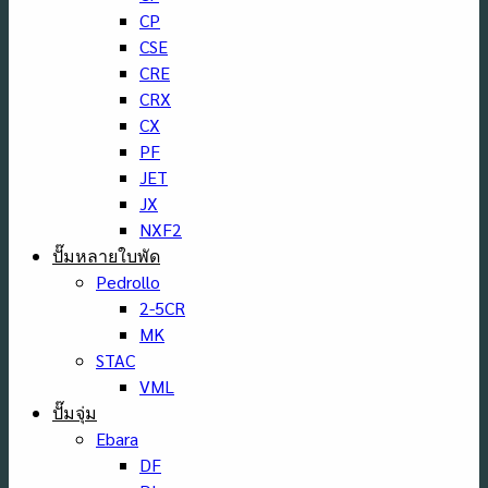
CP
CSE
CRE
CRX
CX
PF
JET
JX
NXF2
ปั๊มหลายใบพัด
Pedrollo
2-5CR
MK
STAC
VML
ปั๊มจุ่ม
Ebara
DF