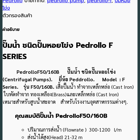
Pedrollo
ป้ายกำกับ:
pedrollo pump
,
pedrollo-f
,
ปั๊มหอย
โข่ง
ตัวกรองสินค้า
คำอธิบาย
ปั๊มน้ำ ชนิดปั๊มหอยโข่ง Pedrollo F
SERIES
PedrolloF50/160B ปั๊มน้ำ ชนิดปั๊มหอยโข่ง
(Centrifugal Pumps). ยี่ห้อ
Peddrollo. Model : F
Series. รุ่น F50/160B.
เสื้อปั๊มน้ำ ทำจากเหล็กหล่อ (Cast Iron)
ใบพัดทำจาก ทองเหลือง(Brass)และเหล็กหล่อ (Cast Iron)
เหมาะสำหรับสูบน้ำสะอาด สำหรับโรงงานอุตสาหกรรมต่างๆ.
คุณสมบัติปั๊มน้ำ PedrolloF50/160B
ปริมาณการส่งน้ำ (Flowrate ) 300-1200 l/m
ส่งน้ำได้สูง(Head) 21-32 m