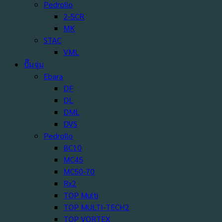
Pedrollo
2-5CR
MK
STAC
VML
ปั๊มจุ่ม
Ebara
DF
DL
DML
DVS
Pedrollo
BC10
MC45
MC50-70
Rx2
TOP Multi
TOP MULTI-TECH2
TOP VORTEX