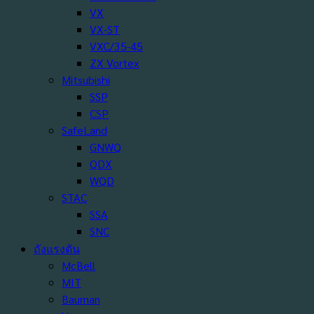
VX
VX-ST
VXC/35-45
ZX Vortex
Mitsubishi
SSP
CSP
SafeLand
GNWQ
QDX
WQD
STAC
SSA
SNC
ถังแรงดัน
McBell
MIT
Bauman