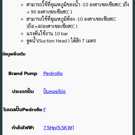
สามารถใช้ที่อุณหภูมิของน้ำ -10 องศาเซลเซียส(C )ถึง
+ 90 องศาเซลเซียส(C )
สามารถใช้ที่อุณหภูมิห้อง -10 องศาเซลเซียส(C
)ถึง(+40องศาเซลเซียส(C )
แรงดันใช้งาน 10 bar
ดูดน้ำ(Suction Head ) ได้ลึก 7 เมตร
ข้อมูลเพิ่มเติม
Brand Pump
Pedrollo
ประเภทปั๊ม
ปั๊มหอยโข่ง
โมเดลปั๊มPedrollo
F
กำลังไฟฟ้า
7.5Hp(5.5KW)