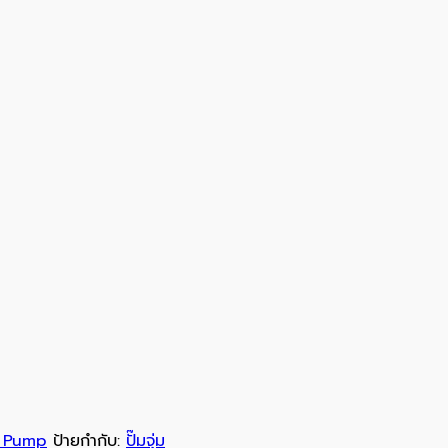
e Pump
ป้ายกำกับ:
ปั๊มจุ่ม