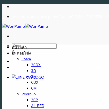
Skip
to
[wp-svg-icons icon="phone" wrap="i"] 090-663-3306 ,
content
ค้นหา:
หน้าหลัก
ปั๊มหอยโข่ง
Ebara
2CDX
[wp-svg-icons icon="phone" wrap="i"] 090-663-3306 ,
3D
3M
CDX
CM
Pedrollo
2CP
AL-RED