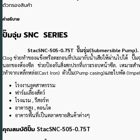
ตัวกรองสินค้า
คำอธิบาย
ปั๊มจุ่ม SNC SERIES
StacSNC-505-0.75T ปั๊มจุ่ม(Submersible Pump). แบรน
Clog ช่วยทำของแข็งหรือตะกอนที่ปนมากับน้ำเสียให้ผ่านไปได้ ปั๊มจุ่
นอกของห้องซีล ช่วยป้องกันสิ่งสกปรกที่เกาะรอบหน้าซีล. เหมาะสํา
)ทำจากเหล็กหล่อ(Cast Iron) ตัวปั๊ม(Pump casing)และใบพัด (Impeller)
โรงงานอุตสาหกรรม
ฟาร์มเลี้ยงสัตว์
โรงแรม , รีสอร์ท
อาคารสูง , คอนโด
อาคารพื้นที่เป็นตลาดขายสินค้าต่างๆ
คุณสมบัติปั๊ม
StacSNC-505-0.75T