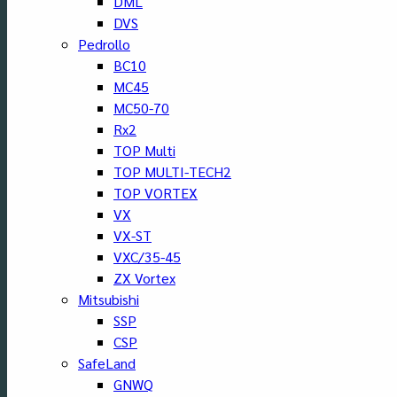
DML
DVS
Pedrollo
BC10
MC45
MC50-70
Rx2
TOP Multi
TOP MULTI-TECH2
TOP VORTEX
VX
VX-ST
VXC/35-45
ZX Vortex
Mitsubishi
SSP
CSP
SafeLand
GNWQ