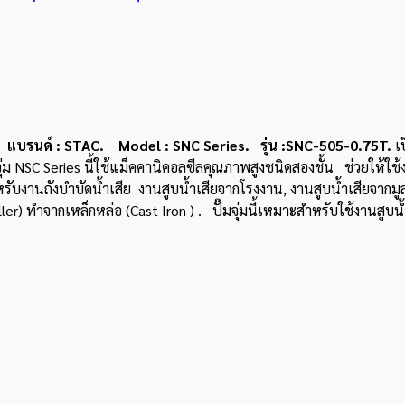
ด์ : STAC. Model : SNC Series. รุ่น :SNC-505-0.75T.
เ
ม NSC Series นี้ใช้แม็คคานิคอลซีลคุณภาพสูงชนิดสองชั้น ช่วยให้ใช้ง
หรับ
งานถังบําบัดน้ําเสีย งานสูบน้ําเสียจากโรงงาน, งานสูบน้ําเสียจ
 ทำจากเหล็กหล่อ (Cast Iron ) . ปั๊มจุ่มนี้เหมาะสําหรับใช้งานสูบน้ำใน