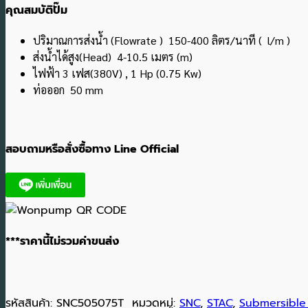
คุณสมบัติปั๊ม
ปริมาณการส่งน้ำ (Flowrate ) 150-400 ลิตร/นาที ( l/m )
ส่งน้ำได้สูง(Head) 4-10.5 เมตร (m)
ไฟฟ้า 3 เฟส(380V) , 1 Hp (0.75 Kw)
ท่อออก 50 mm
สอบถามหรือสั่งซื้อทาง Line Official
***ราคานี้ไม่รวมค่าขนส่ง
รหัสสินค้า:
SNC505075T
หมวดหมู่:
SNC
,
STAC
,
Submersibl