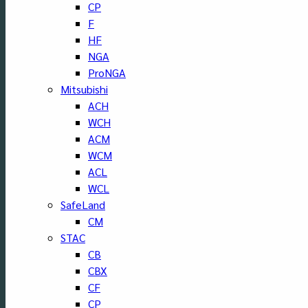
CP
F
HF
NGA
ProNGA
Mitsubishi
ACH
WCH
ACM
WCM
ACL
WCL
SafeLand
CM
STAC
CB
CBX
CF
CP