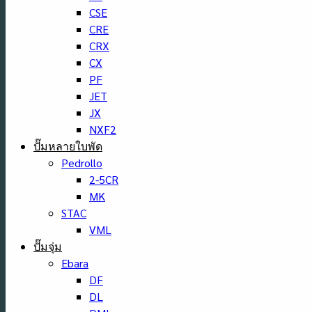
CSE
CRE
CRX
CX
PF
JET
JX
NXF2
ปั๊มหลายใบพัด
Pedrollo
2-5CR
MK
STAC
VML
ปั๊มจุ่ม
Ebara
DF
DL