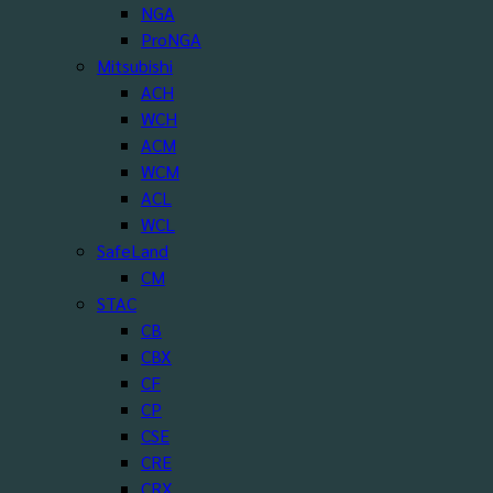
NGA
ProNGA
Mitsubishi
ACH
WCH
ACM
WCM
ACL
WCL
SafeLand
CM
STAC
CB
CBX
CF
CP
CSE
CRE
CRX