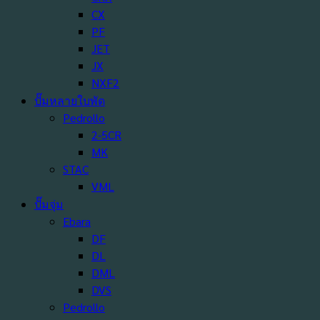
CX
PF
JET
JX
NXF2
ปั๊มหลายใบพัด
Pedrollo
2-5CR
MK
STAC
VML
ปั๊มจุ่ม
Ebara
DF
DL
DML
DVS
Pedrollo