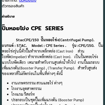
ป้ายกำกับ:
ปั๊มหอยโข่ง
ตัวกรองสินค้า
คำอธิบาย
ปั๊มหอยโข่ง CPE SERIES
StacCPE/150 ปั๊มหอยโข่ง(Centrifugal Pump).
แบรนด์ : STAC. Model : CPE Series . รุ่น :CPE/150.
ปั๊ม
หอยโข่งรุ่นนี้ตัวปั๊มทำจากเหล็กหล่อ (Cast Iron) ส่วน
ใบพัด(Impeller) ทําจากเหล็กหล่อ (Cast Iron). เป็นปํ๊มหอยโข่ง
แบบใบพัดเดียว เหมาะสําหรับงานสูบส่งน้ำทั่วไป งานปั๊มมระบบ
เพิ่มแรงดัน(Booster Pump) , (Transfer Pump). สำหรับสูบส่ง
ของเหลวที่ไม่กัดกร่อนในพื้นที่ต่างๆ ดังนี้
งานเกษตรกรรม สวนและไร่ ต่างๆ
โรงงานอุตสาหกรรม
โรงแรม รีสอร์ท
ประกอบเป็นชุดปั๊มเพิ่มแรงดัน (Booster Pump)