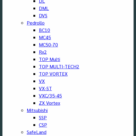
DL
DML
DVS
Pedrollo
BC10
MC45
MC50-70
Rx2
TOP Multi
TOP MULTI-TECH2
TOP VORTEX
VX
VX-ST
VXC/35-45
ZX Vortex
Mitsubishi
SSP
CSP
SafeLand