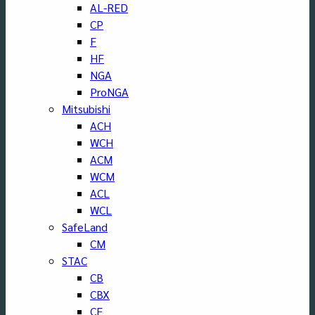
AL-RED
CP
F
HF
NGA
ProNGA
Mitsubishi
ACH
WCH
ACM
WCM
ACL
WCL
SafeLand
CM
STAC
CB
CBX
CF