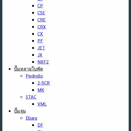
CP
CSE
CRE
CRX
CX
PF
JET
JX
NXF2
ปั๊มหลายใบพัด
Pedrollo
2-5CR
MK
STAC
VML
ปั๊มจุ่ม
Ebara
DF