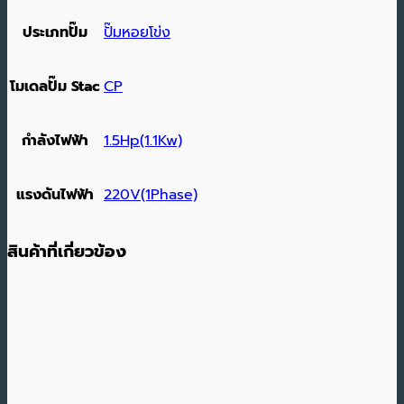
ประเภทปั๊ม
ปั๊มหอยโข่ง
โมเดลปั๊ม Stac
CP
กำลังไฟฟ้า
1.5Hp(1.1Kw)
แรงดันไฟฟ้า
220V(1Phase)
สินค้าที่เกี่ยวข้อง