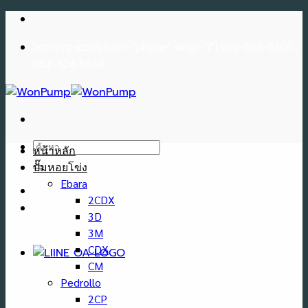
Skip
to
[wp-svg-icons icon="phone" wrap="i"] 090-663-3306 ,
content
082-324-5668
ค้นหา:
หน้าหลัก
ปั๊มหอยโข่ง
Ebara
2CDX
[wp-svg-icons icon="phone" wrap="i"] 090-663-3306 ,
3D
082-324-5668
3M
CDX
CM
Pedrollo
2CP