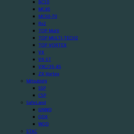
BC10
MC45
MC50-70
Rx2
TOP Multi
TOP MULTI-TECH2
TOP VORTEX
VX
VX-ST
VXC/35-45
ZX Vortex
Mitsubishi
SSP
CSP
SafeLand
GNWQ
QDX
WQD
STAC