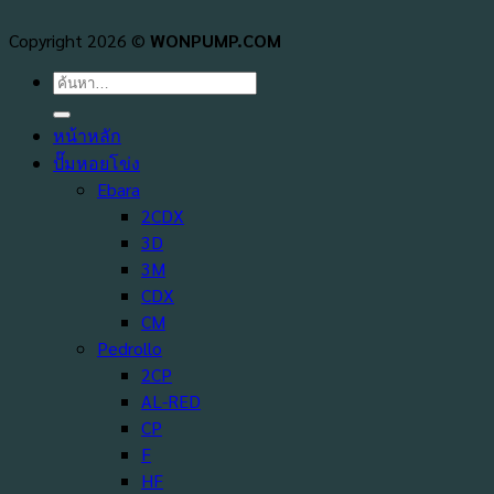
Copyright 2026 ©
WONPUMP.COM
ค้นหา:
หน้าหลัก
ปั๊มหอยโข่ง
Ebara
2CDX
3D
3M
CDX
CM
Pedrollo
2CP
AL-RED
CP
F
HF