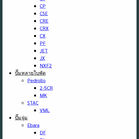
CP
CSE
CRE
CRX
CX
PF
JET
JX
NXF2
ปั๊มหลายใบพัด
Pedrollo
2-5CR
MK
STAC
VML
ปั๊มจุ่ม
Ebara
DF