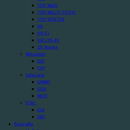
TOP Multi
TOP MULTI-TECH2
TOP VORTEX
VX
VX-ST
VXC/35-45
ZX Vortex
Mitsubishi
SSP
CSP
SafeLand
GNWQ
QDX
WQD
STAC
SSA
SNC
ถังแรงดัน