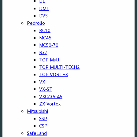
DL
DML
DVS
Pedrollo
BC10
MC45
MC50-70
Rx2
TOP Multi
TOP MULTI-TECH2
TOP VORTEX
VX
VX-ST
VXC/35-45
ZX Vortex
Mitsubishi
SSP
CSP
SafeLand