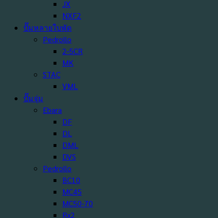
JX
NXF2
ปั๊มหลายใบพัด
Pedrollo
2-5CR
MK
STAC
VML
ปั๊มจุ่ม
Ebara
DF
DL
DML
DVS
Pedrollo
BC10
MC45
MC50-70
Rx2