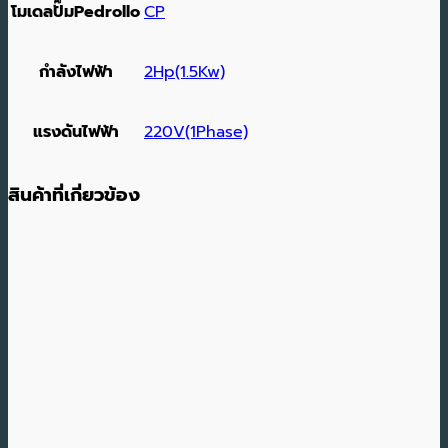
โมเดลปั๊มPedrollo
CP
กำลังไฟฟ้า
2Hp(1.5Kw)
แรงดันไฟฟ้า
220V(1Phase)
สินค้าที่เกี่ยวข้อง