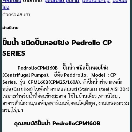
Pedrollo
ป้ายกำกับ:
pedrollo pump
,
pedrollo-cp
,
ปั๊มหอย
โข่ง
ตัวกรองสินค้า
คำอธิบาย
ปั๊มน้ำ ชนิดปั๊มหอยโข่ง Pedrollo CP
SERIES
PedrolloCPM160B ปั๊มน้ำ ชนิดปั๊มหอยโข่ง
(Centrifugal Pumps).
ยี่ห้อ
Peddrollo. Model : CP
Series.
รุ่น
CPM160B(CPM25/160A).
ตัวปั๊มน้ำทำจากเหล็ก
หล่อ (Cast iron) ใบพัดทำจากสแตนเลส (Stainless steel AISI 304)
เหมาะสำหรับน้ำที่ค่อนข้างสะอาด ใช้ในบ้านเดี่ยว ,ทาวน์โฮม ,
อาคารสำนักงาน,หอพัก,อพาร์เมนท์,คอนโด,ตึกสูง , งานเกษตรกรรม
สวน,ไร่,นา
คุณสมบัติปั๊มน้ำ PedrolloCPM160B