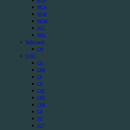
WCH
ACM
WCM
ACL
WCL
SafeLand
CM
STAC
CB
CBX
CF
CP
CSE
CRE
CRX
CX
PF
JET