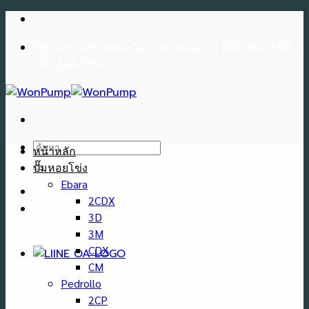
Skip
to
[wp-svg-icons icon="phone" wrap="i"] 090-663-3306 ,
content
082-324-5668
ค้นหา:
หน้าหลัก
ปั๊มหอยโข่ง
Ebara
2CDX
[wp-svg-icons icon="phone" wrap="i"] 090-663-3306 ,
3D
082-324-5668
3M
CDX
CM
Pedrollo
2CP