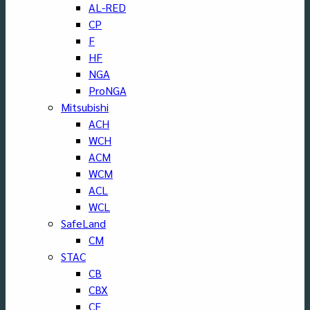
AL-RED
CP
F
HF
NGA
ProNGA
Mitsubishi
ACH
WCH
ACM
WCM
ACL
WCL
SafeLand
CM
STAC
CB
CBX
CF