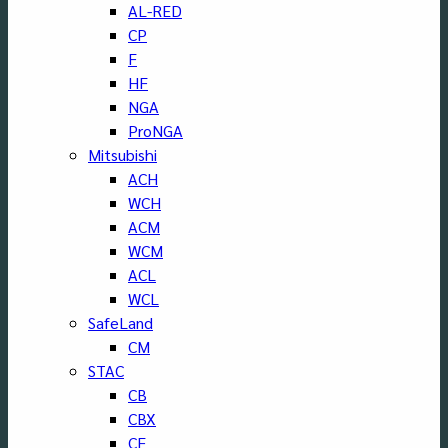
AL-RED
CP
F
HF
NGA
ProNGA
Mitsubishi
ACH
WCH
ACM
WCM
ACL
WCL
SafeLand
CM
STAC
CB
CBX
CF