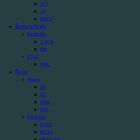
JET
JX
NXF2
ปั๊มหลายใบพัด
Pedrollo
2-5CR
MK
STAC
VML
ปั๊มจุ่ม
Ebara
DF
DL
DML
DVS
Pedrollo
BC10
MC45
MC50-70