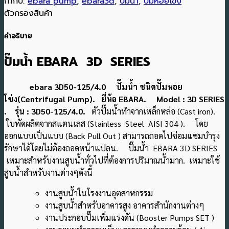
กำกับ:
ebara pump
,
ebara3d
,
ปั๊มน้ำ
,
ปั๊มหอยโข่ง
ตัวกรองสินค้า
คำอธิบาย
ปั๊มน้ำ EBARA 3D SERIES
ebara 3D50-125/4.0 ปั๊มน้ำ ชนิดปั๊มหอย
โข่ง(Centrifugal Pump). ยี่ห้อ EBARA. Model : 3D SERIES
. รุ่น : 3D50-125/4.0.
ตัวปั๊มน้ำทำจากเหล็กหล่อ (Cast iron).
ใบพัดผลิตจากสแตนเลส (Stainless Steel AISI 304 ). โดย
ออกแบบเป็นแบบ (Back Pull Out ) สามารถถอดไปซ่อมแซมบำรุง
รักษาได้โดยไม่ต้องถอดหน้าแปลน. ปั๊มน้ำ EBARA 3D SERIES
เหมาะสำหรับงานสูบน้ำทั่วไปที่ต้องการปริมาณน้ำมาก. เหมาะใช้
สูบน้ำสำหรับงานต่างๆดังนี้
งานสูบน้ำในโรงงานอุตสาหกรรม
งานสูบน้ำสำหรับอาคารสูง อาคารสำนักงานต่างๆ
งานประกอบปั๊มเพิ่มแรงดัน (Booster Pumps SET )