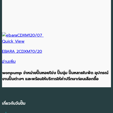
Quick View
EBARA 2CDXM70/20
อ่านเพิ่ม
wonpump จำหน่ายปั๊มหอยโข่ง ปั๊มจุ่ม ปั๊มหลายใบพัด อุปกรณ์
งานปั๊มต่างๆ และพร้อมให้บริการให้คำปรึกษาก่อนเลือกซื้อ
เกี่ยวกับวันปั๊ม