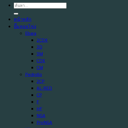
ค้นหา:
หน้าหลัก
ปั๊มหอยโข่ง
Ebara
2CDX
3D
3M
CDX
CM
Pedrollo
2CP
AL-RED
CP
F
HF
NGA
ProNGA