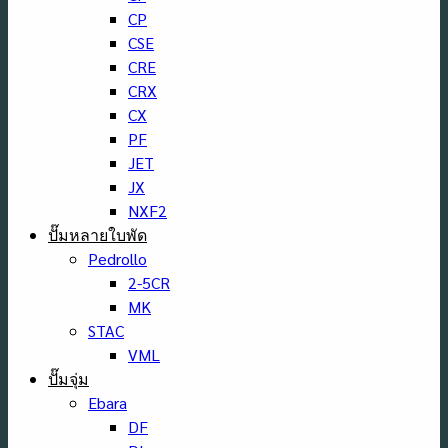
CP
CSE
CRE
CRX
CX
PF
JET
JX
NXF2
ปั๊มหลายใบพัด
Pedrollo
2-5CR
MK
STAC
VML
ปั๊มจุ่ม
Ebara
DF