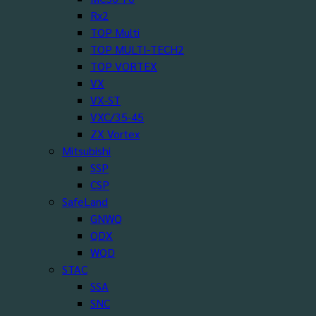
Rx2
TOP Multi
TOP MULTI-TECH2
TOP VORTEX
VX
VX-ST
VXC/35-45
ZX Vortex
Mitsubishi
SSP
CSP
SafeLand
GNWQ
QDX
WQD
STAC
SSA
SNC