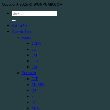
Copyright 2026 ©
WONPUMP.COM
ค้นหา:
หน้าหลัก
ปั๊มหอยโข่ง
Ebara
2CDX
3D
3M
CDX
CM
Pedrollo
2CP
AL-RED
CP
F
HF
NGA