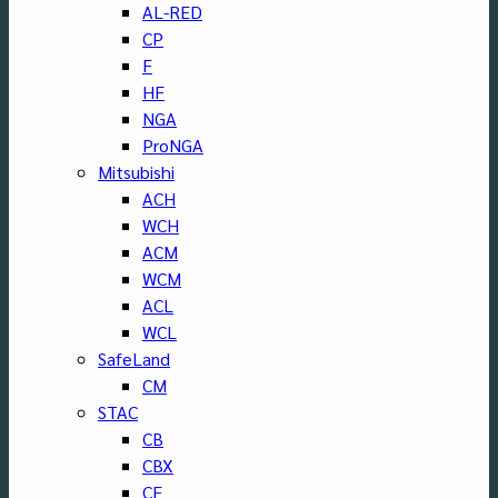
AL-RED
CP
F
HF
NGA
ProNGA
Mitsubishi
ACH
WCH
ACM
WCM
ACL
WCL
SafeLand
CM
STAC
CB
CBX
CF