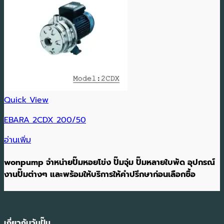
Quick View
EBARA 2CDX 200/50
อ่านเพิ่ม
wonpump จำหน่ายปั๊มหอยโข่ง ปั๊มจุ่ม ปั๊มหลายใบพัด อุปกรณ์
งานปั๊มต่างๆ และพร้อมให้บริการให้คำปรึกษาก่อนเลือกซื้อ
เกี่ยวกับวันปั๊ม