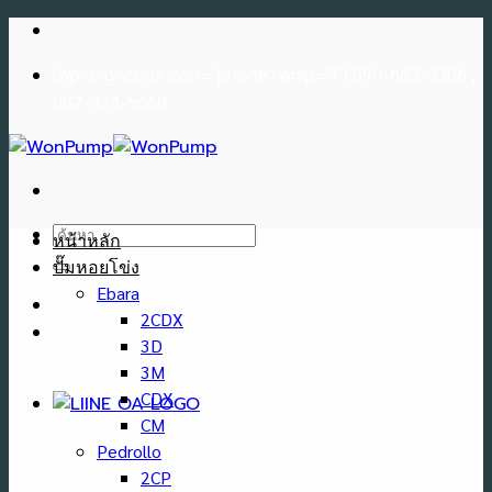
Skip
to
[wp-svg-icons icon="phone" wrap="i"] 090-663-3306 ,
content
082-324-5668
ค้นหา:
หน้าหลัก
ปั๊มหอยโข่ง
Ebara
2CDX
[wp-svg-icons icon="phone" wrap="i"] 090-663-3306 ,
3D
082-324-5668
3M
CDX
CM
Pedrollo
2CP