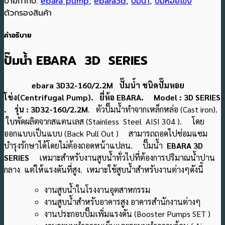
ป้ายกำกับ:
ebara pump
,
ebara3d
,
ปั๊มน้ำ
,
ปั๊มหอยโข่ง
ตัวกรองสินค้า
คำอธิบาย
ปั๊มน้ำ EBARA 3D SERIES
ebara 3D32-160/2.2M ปั๊มน้ำ ชนิดปั๊มหอย
โข่ง(Centrifugal Pump). ยี่ห้อ EBARA. Model : 3D SERIES
. รุ่น : 3D32-160/2.2M
. ตัวปั๊มน้ำทำจากเหล็กหล่อ (Cast iron).
ใบพัดผลิตจากสแตนเลส (Stainless Steel AISI 304 ). โดย
ออกแบบเป็นแบบ (Back Pull Out ) สามารถถอดไปซ่อมแซม
บำรุงรักษาได้โดยไม่ต้องถอดหน้าแปลน. ปั๊มน้ำ
EBARA 3D
SERIES
เหมาะสำหรับงานสูบน้ำทั่วไปที่ต้องการปริมาณน้ำปาน
กลาง แต่ให้แรงดันที่สูง. เหมาะใช้สูบน้ำสำหรับงานต่างๆดังนี้
งานสูบน้ำในโรงงานอุตสาหกรรม
งานสูบน้ำสำหรับอาคารสูง อาคารสำนักงานต่างๆ
งานประกอบปั๊มเพิ่มแรงดัน (Booster Pumps SET )