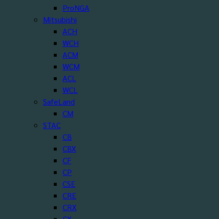
ProNGA
Mitsubishi
ACH
WCH
ACM
WCM
ACL
WCL
SafeLand
CM
STAC
CB
CBX
CF
CP
CSE
CRE
CRX
CX