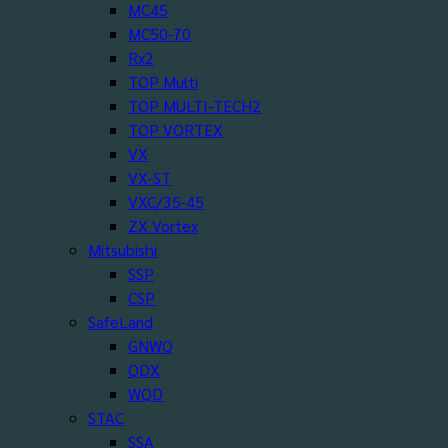
MC45
MC50-70
Rx2
TOP Multi
TOP MULTI-TECH2
TOP VORTEX
VX
VX-ST
VXC/35-45
ZX Vortex
Mitsubishi
SSP
CSP
SafeLand
GNWQ
QDX
WQD
STAC
SSA