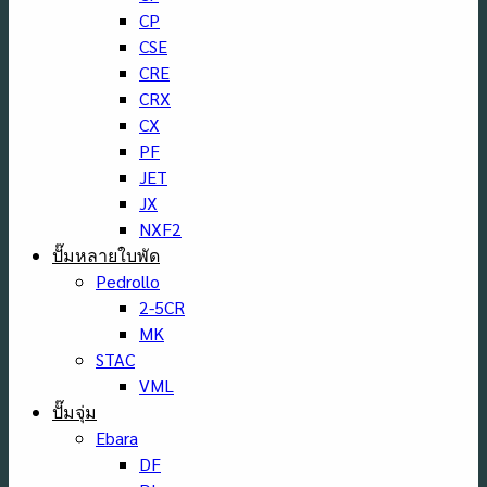
CP
CSE
CRE
CRX
CX
PF
JET
JX
NXF2
ปั๊มหลายใบพัด
Pedrollo
2-5CR
MK
STAC
VML
ปั๊มจุ่ม
Ebara
DF