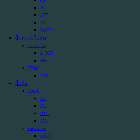
PF
JET
JX
NXF2
ปั๊มหลายใบพัด
Pedrollo
2-5CR
MK
STAC
VML
ปั๊มจุ่ม
Ebara
DF
DL
DML
DVS
Pedrollo
BC10