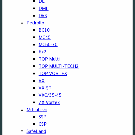
DL
DML
DVS
Pedrollo
BC10
MC45
MC50-70
Rx2
TOP Multi
TOP MULTI-TECH2
TOP VORTEX
VX
VX-ST
VXC/35-45
ZX Vortex
Mitsubishi
SSP
CSP
SafeLand