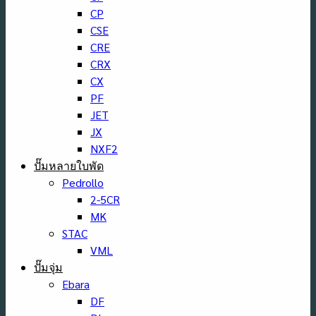
CP
CSE
CRE
CRX
CX
PF
JET
JX
NXF2
ปั๊มหลายใบพัด
Pedrollo
2-5CR
MK
STAC
VML
ปั๊มจุ่ม
Ebara
DF