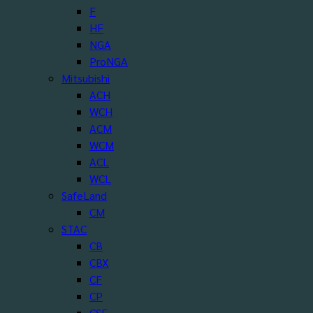
F
HF
NGA
ProNGA
Mitsubishi
ACH
WCH
ACM
WCM
ACL
WCL
SafeLand
CM
STAC
CB
CBX
CF
CP
CSE