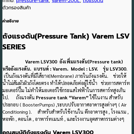
กำกับ:
pressure-tank
,
varem-200L
,
ถังแรงดัน
ตัวกรองสินค้า
คำอธิบาย
ถังแรงดัน(Pressure Tank) Varem LSV
SERIES
Varem LSV300 ถังเพิ่มแรงดัน(Pressure tank)
หรือถังแรงดัน. แบรนด์ : Varem. Model : LSV. รุ่น LSV300
.
เป็นถังแรงดันที่มีไส้ยาง(Membrane) ภายในถังแรงดัน. ช่วยให้
น้ำไม่สัมผัวผิวถังโดยตรง ทำให้ปลอดภัยต่อผู้ใช้น้ำ ช่วยการสตาร์ท
มอเตอร์ปั๊ม ไม่ทำให้มอเตอร์ใช้กระแสไฟฟ้าในการสตาร์ทสูงเกิน
ไป. ถังแรงดัน
Pressure tank “Varem”
ใช้ในงาน สำหรับ
ประกอบ ( BoosterPumps) ,ระบบปรับอากาศอาคารสูงต่างๆ ( Air
Conditioning ). สำหรับสำหรับใช้งานใน ตึกอาคารสูง , โรงแรม ,
หอพัก , คอนโด , อาพาร์ทเมนท์ , และโรงงานอุตสาหกรรมต่างๆ
คุณสมบัติถังแรงดัน Varem LSV300