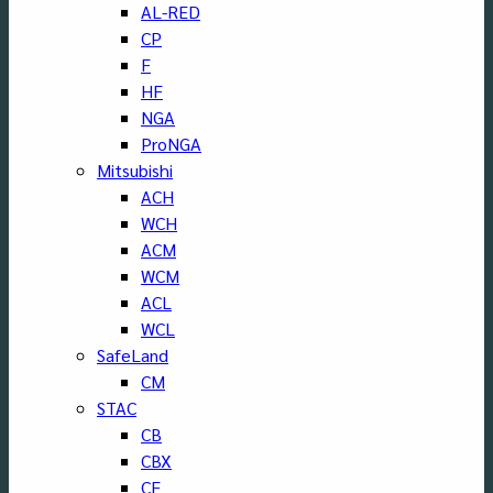
AL-RED
CP
F
HF
NGA
ProNGA
Mitsubishi
ACH
WCH
ACM
WCM
ACL
WCL
SafeLand
CM
STAC
CB
CBX
CF