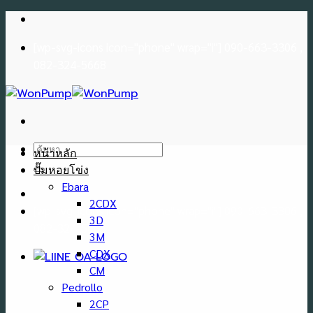
Skip
to
[wp-svg-icons icon="phone" wrap="i"] 090-663-3306 ,
content
082-324-5668
ค้นหา:
หน้าหลัก
ปั๊มหอยโข่ง
Ebara
2CDX
[wp-svg-icons icon="phone" wrap="i"] 090-663-3306 ,
3D
082-324-5668
3M
CDX
CM
Pedrollo
2CP