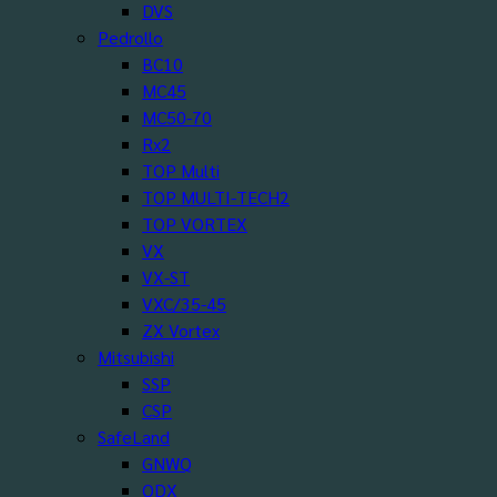
DVS
Pedrollo
BC10
MC45
MC50-70
Rx2
TOP Multi
TOP MULTI-TECH2
TOP VORTEX
VX
VX-ST
VXC/35-45
ZX Vortex
Mitsubishi
SSP
CSP
SafeLand
GNWQ
QDX