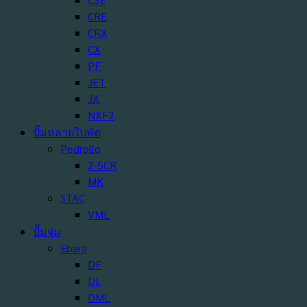
CRE
CRX
CX
PF
JET
JX
NXF2
ปั๊มหลายใบพัด
Pedrollo
2-5CR
MK
STAC
VML
ปั๊มจุ่ม
Ebara
DF
DL
DML