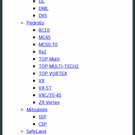
DL
DML
DVS
Pedrollo
BC10
MC45
MC50-70
Rx2
TOP Multi
TOP MULTI-TECH2
TOP VORTEX
VX
VX-ST
VXC/35-45
ZX Vortex
Mitsubishi
SSP
CSP
SafeLand