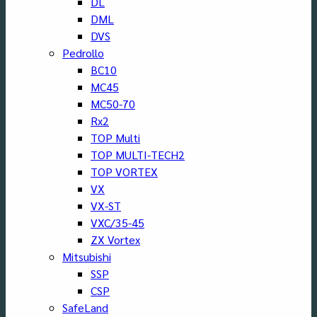
DL
DML
DVS
Pedrollo
BC10
MC45
MC50-70
Rx2
TOP Multi
TOP MULTI-TECH2
TOP VORTEX
VX
VX-ST
VXC/35-45
ZX Vortex
Mitsubishi
SSP
CSP
SafeLand