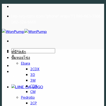
Skip
to
[wp-svg-icons icon="phone" wrap="i"] 090-663-3306 ,
content
082-324-5668
ค้นหา:
หน้าหลัก
ปั๊มหอยโข่ง
Ebara
2CDX
[wp-svg-icons icon="phone" wrap="i"] 090-663-3306 ,
3D
082-324-5668
3M
CDX
CM
Pedrollo
2CP