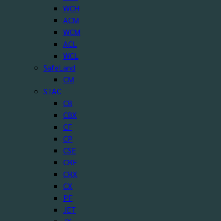
WCH
ACM
WCM
ACL
WCL
SafeLand
CM
STAC
CB
CBX
CF
CP
CSE
CRE
CRX
CX
PF
JET