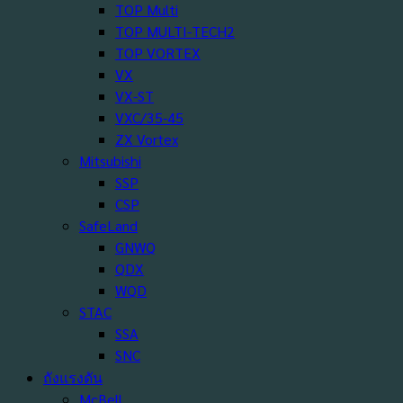
TOP Multi
TOP MULTI-TECH2
TOP VORTEX
VX
VX-ST
VXC/35-45
ZX Vortex
Mitsubishi
SSP
CSP
SafeLand
GNWQ
QDX
WQD
STAC
SSA
SNC
ถังแรงดัน
McBell