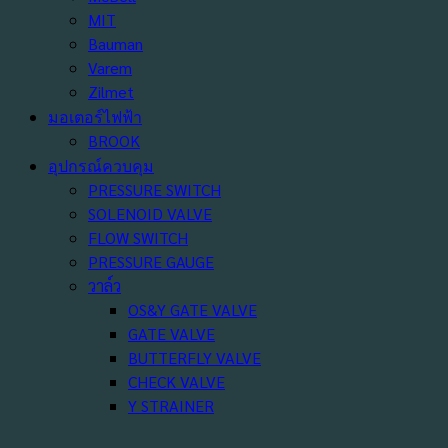
MIT
Bauman
Varem
Zilmet
มอเตอร์ไฟฟ้า
BROOK
อุปกรณ์ควบคุม
PRESSURE SWITCH
SOLENOID VALVE
FLOW SWITCH
PRESSURE GAUGE
วาล์ว
OS&Y GATE VALVE
GATE VALVE
BUTTERFLY VALVE
CHECK VALVE
Y STRAINER
SUPERVISORY SWITCH