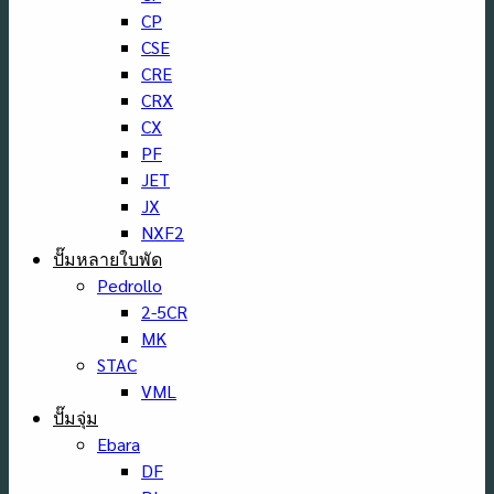
CP
CSE
CRE
CRX
CX
PF
JET
JX
NXF2
ปั๊มหลายใบพัด
Pedrollo
2-5CR
MK
STAC
VML
ปั๊มจุ่ม
Ebara
DF