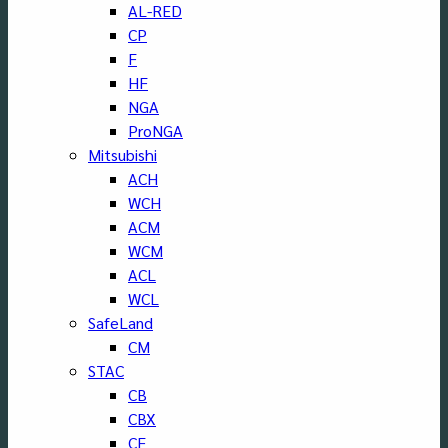
AL-RED
CP
F
HF
NGA
ProNGA
Mitsubishi
ACH
WCH
ACM
WCM
ACL
WCL
SafeLand
CM
STAC
CB
CBX
CF