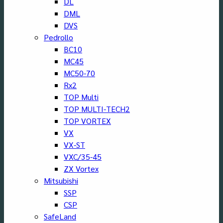
DL
DML
DVS
Pedrollo
BC10
MC45
MC50-70
Rx2
TOP Multi
TOP MULTI-TECH2
TOP VORTEX
VX
VX-ST
VXC/35-45
ZX Vortex
Mitsubishi
SSP
CSP
SafeLand