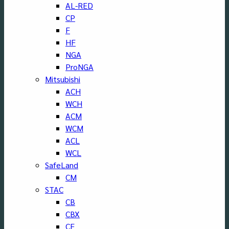
AL-RED
CP
F
HF
NGA
ProNGA
Mitsubishi
ACH
WCH
ACM
WCM
ACL
WCL
SafeLand
CM
STAC
CB
CBX
CF