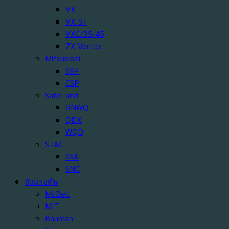
VX
VX-ST
VXC/35-45
ZX Vortex
Mitsubishi
SSP
CSP
SafeLand
GNWQ
QDX
WQD
STAC
SSA
SNC
ถังแรงดัน
McBell
MIT
Bauman