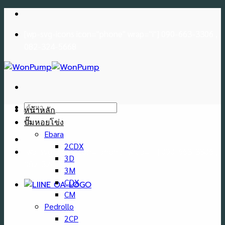
Skip
to
[wp-svg-icons icon="phone" wrap="i"] 090-663-3306 ,
content
082-324-5668
ค้นหา:
หน้าหลัก
ปั๊มหอยโข่ง
Ebara
2CDX
[wp-svg-icons icon="phone" wrap="i"] 090-663-3306 ,
3D
082-324-5668
3M
CDX
CM
Pedrollo
2CP