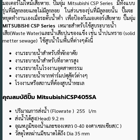
มอเตอร์ไม่ไหม้เสียหาย. ปั๊มจุ่ม Mitsubishi CSP Series มีทั้งแบบ
รุ่นที่มีลูกลอยและไม่มีลูกลอย ในส่วนของรุ่นที่มีลูลอยนั้น ปั๊มจะ
หยุดทำงานเองเมื่อระดับน้ำต่ำ เพื่อป้องกันมอเตอร์เสียหาย ปั๊มจุ่ม
MITSUBISHI CSP Series
เหมาะสำหรับใช้สูบระบายน้ำ
เสีย(Waste Water)และน้ำเสียปนของแข็ง เช่น น้ำปนทราย (solid
metter sewage) ใช้สูบน้ำในพื้นที่ต่างๆดังนี้
งานระบายน้ำสำหรับที่พักอาศัย
งานระบายน้ำสำหรับที่อาคารสูง
งานระบายในโรงงานอุตสาหกรรม
งานระบายน้ำจากฟาร์มปศุสัตว์ต่างๆ
โรงงานหรือสถานที่ต้องสูบน้ำทะเล
คุณสมบัติปั๊ม
MitsubishiCSP405SA
ปริมาณการส่งน้ำ (Flowrate ) 255 l/m
ส่งน้ำได้สูง(Head) 9.2 m
อุณหภูมิของน้ำและของเหลว 0-40 องศาเซลเซียส(C )
วัสดุไหลผ่านมีขนาดได้ถึง Dia 35 mm