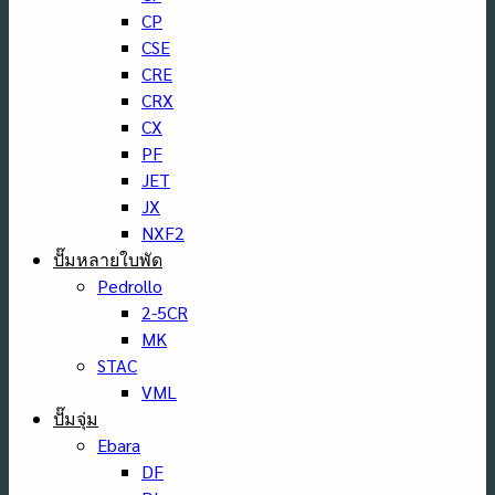
CP
CSE
CRE
CRX
CX
PF
JET
JX
NXF2
ปั๊มหลายใบพัด
Pedrollo
2-5CR
MK
STAC
VML
ปั๊มจุ่ม
Ebara
DF