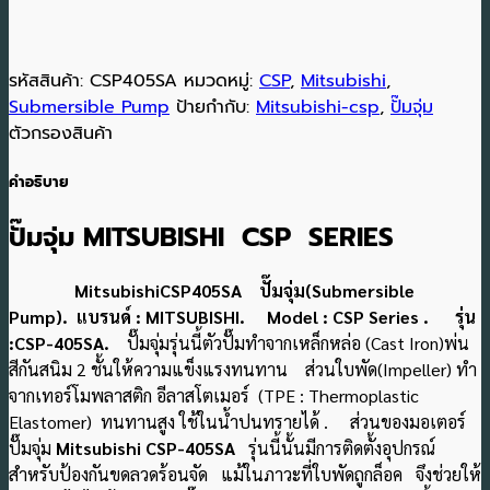
รหัสสินค้า:
CSP405SA
หมวดหมู่:
CSP
,
Mitsubishi
,
Submersible Pump
ป้ายกำกับ:
Mitsubishi-csp
,
ปั๊มจุ่ม
ตัวกรองสินค้า
คำอธิบาย
ปั๊มจุ่ม MITSUBISHI CSP SERIES
MitsubishiCSP405SA ปั๊มจุ่ม(Submersible
Pump). แบรนด์ : MITSUBISHI. Model : CSP Series . รุ่น
:CSP-405SA.
ปั๊มจุ่มรุ่นนี้ตัวปั๊มทำจากเหล็กหล่อ (Cast Iron)พ่น
สีกันสนิม 2 ชั้นให้ความแข็งแรงทนทาน ส่วนใบพัด(Impeller) ทำ
จากเทอร์โมพลาสติก อีลาสโตเมอร์ (TPE : Thermoplastic
Elastomer) ทนทานสูง ใช้ในน้ำปนทรายได้ . ส่วนของมอเตอร์
ปั๊มจุ่ม
Mitsubishi CSP-405SA
รุ่นนี้นั้นมีการติดตั้งอุปกรณ์
สำหรับป้องกันขดลวดร้อนจัด แม้ในภาวะที่ใบพัดถูกล็อค จึงช่วยให้