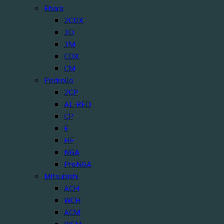
Ebara
2CDX
3D
3M
CDX
CM
Pedrollo
2CP
AL-RED
CP
F
HF
NGA
ProNGA
Mitsubishi
ACH
WCH
ACM
WCM