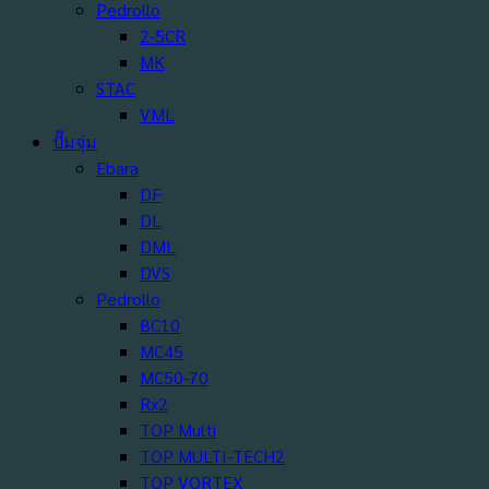
Pedrollo
2-5CR
MK
STAC
VML
ปั๊มจุ่ม
Ebara
DF
DL
DML
DVS
Pedrollo
BC10
MC45
MC50-70
Rx2
TOP Multi
TOP MULTI-TECH2
TOP VORTEX