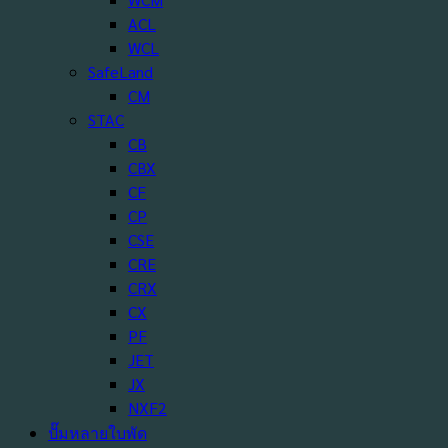
ACL
WCL
SafeLand
CM
STAC
CB
CBX
CF
CP
CSE
CRE
CRX
CX
PF
JET
JX
NXF2
ปั๊มหลายใบพัด