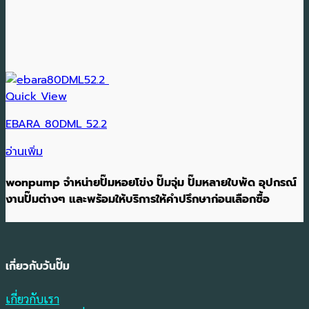
Quick View
EBARA 80DML 52.2
อ่านเพิ่ม
wonpump จำหน่ายปั๊มหอยโข่ง ปั๊มจุ่ม ปั๊มหลายใบพัด อุปกรณ์
งานปั๊มต่างๆ และพร้อมให้บริการให้คำปรึกษาก่อนเลือกซื้อ
เกี่ยวกับวันปั๊ม
เกี่ยวกับเรา