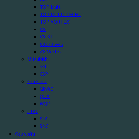
TOP Multi
TOP MULTI-TECH2
TOP VORTEX
VX
VX-ST
VXC/35-45
ZX Vortex
Mitsubishi
SSP
CSP
SafeLand
GNWQ
QDX
WQD
STAC
SSA
SNC
ถังแรงดัน