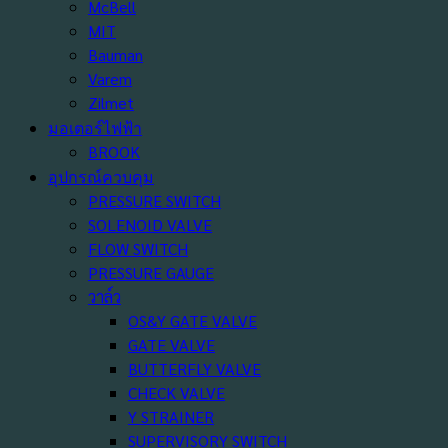
McBell
MIT
Bauman
Varem
Zilmet
มอเตอร์ไฟฟ้า
BROOK
อุปกรณ์ควบคุม
PRESSURE SWITCH
SOLENOID VALVE
FLOW SWITCH
PRESSURE GAUGE
วาล์ว
OS&Y GATE VALVE
GATE VALVE
BUTTERFLY VALVE
CHECK VALVE
Y STRAINER
SUPERVISORY SWITCH