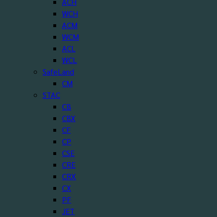
ACH
WCH
ACM
WCM
ACL
WCL
SafeLand
CM
STAC
CB
CBX
CF
CP
CSE
CRE
CRX
CX
PF
JET