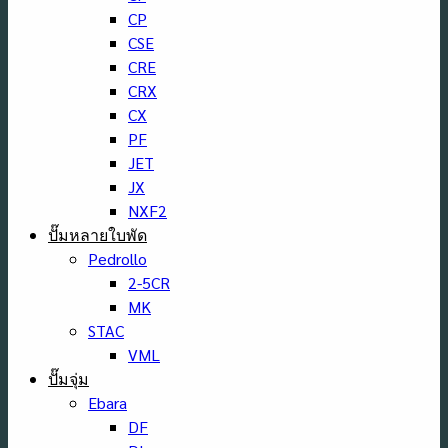
CP
CSE
CRE
CRX
CX
PF
JET
JX
NXF2
ปั๊มหลายใบพัด
Pedrollo
2-5CR
MK
STAC
VML
ปั๊มจุ่ม
Ebara
DF