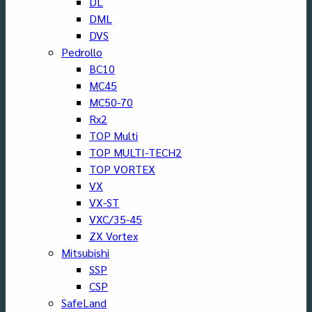
DL
DML
DVS
Pedrollo
BC10
MC45
MC50-70
Rx2
TOP Multi
TOP MULTI-TECH2
TOP VORTEX
VX
VX-ST
VXC/35-45
ZX Vortex
Mitsubishi
SSP
CSP
SafeLand