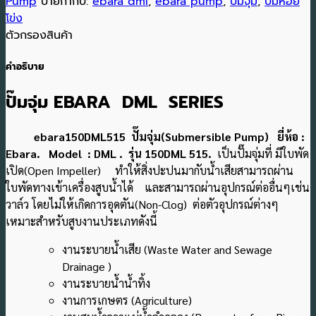
Pump
ป้ายกำกับ:
ebara dml
,
ebara pump
,
ปั๊มจุ่ม
,
ปั๊มหอย
โข่ง
ตัวกรองสินค้า
คำอธิบาย
ปั๊มจุ่ม EBARA DML SERIES
ebara150DML515 ปั๊มจุ่ม(Submersible Pump) ยี่ห้อ :
Ebara. Model : DML . รุ่น 150DML 515.
เป็นปั๊มจุ่มที่ มีใบพัด
เปิด(Open Impeller) ทำให้สิ่งปะปนมากับน้ำเสียสามารถผ่าน
ใบพัดทางเข้าเครื่องสูบน้ำได้ และสามารถผ่านอุปกรณ์ต่ออื่นๆเช่น
วาล์ว โดยไม่ให้เกิดการอุดตัน(Non-Clog) ต่อตัวอุปกรณ์ต่างๆ
เหมาะสำหรับสูบงานประเภทดังนี้
งานระบายน้ำเสีย (Waste Water and Sewage
Drainage )
งานระบายน้ำน้ำทิ้ง
งานการเกษตร (Agriculture)