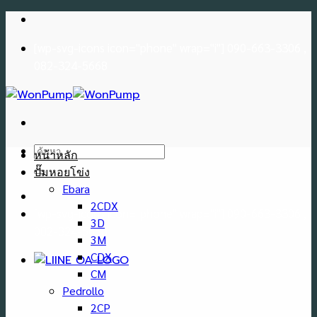
Skip
to
[wp-svg-icons icon="phone" wrap="i"] 090-663-3306 ,
content
082-324-5668
ค้นหา:
หน้าหลัก
ปั๊มหอยโข่ง
Ebara
2CDX
[wp-svg-icons icon="phone" wrap="i"] 090-663-3306 ,
3D
082-324-5668
3M
CDX
CM
Pedrollo
2CP