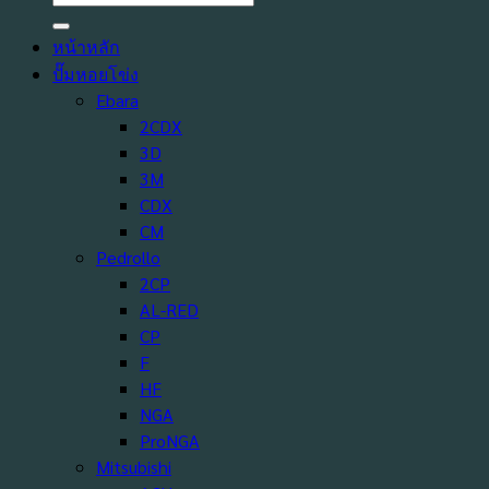
หน้าหลัก
ปั๊มหอยโข่ง
Ebara
2CDX
3D
3M
CDX
CM
Pedrollo
2CP
AL-RED
CP
F
HF
NGA
ProNGA
Mitsubishi