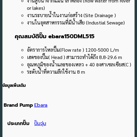
งานสูบน้ำจากแม่น้ำลำคลอง (Row water from River
or lakes)
งานระบายน้ำในงานก่อสร้าง (Site Drainage )
งานในอุตสาหกรรมที่มีน้ำเสีย (Industial Sewage)
คุณสมบัติปั๊ม ebara150DML515
อัตราการไหลปั๊ม(Flow rate ) 1200-5000 L/m
เฮดของปั๊ม( Head ) สามารถทำได้ถึง 8.8-29.6 m
อุณหภูมิของน้ำและของเหลว + 40 องศาเซลเซียส(C )
ระดับน้ำที่ความลึกใช้งาน 8 m
ข้อมูลเพิ่มเติม
Brand Pump
Ebara
ประเภทปั๊ม
ปั๊มจุ่ม