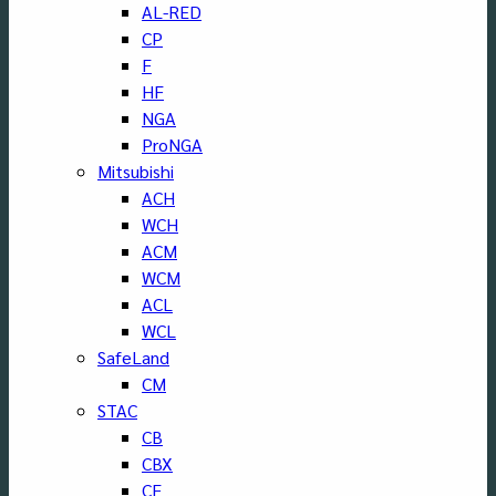
AL-RED
CP
F
HF
NGA
ProNGA
Mitsubishi
ACH
WCH
ACM
WCM
ACL
WCL
SafeLand
CM
STAC
CB
CBX
CF