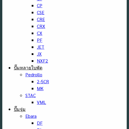
CP
CSE
CRE
CRX
CX
PF
JET
JX
NXF2
ปั๊มหลายใบพัด
Pedrollo
2-5CR
MK
STAC
VML
ปั๊มจุ่ม
Ebara
DF