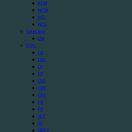
ACM
WCM
ACL
WCL
SafeLand
CM
STAC
CB
CBX
CF
CP
CSE
CRE
CRX
CX
PF
JET
JX
NXF2