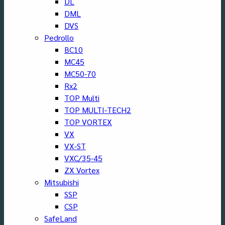
DL
DML
DVS
Pedrollo
BC10
MC45
MC50-70
Rx2
TOP Multi
TOP MULTI-TECH2
TOP VORTEX
VX
VX-ST
VXC/35-45
ZX Vortex
Mitsubishi
SSP
CSP
SafeLand