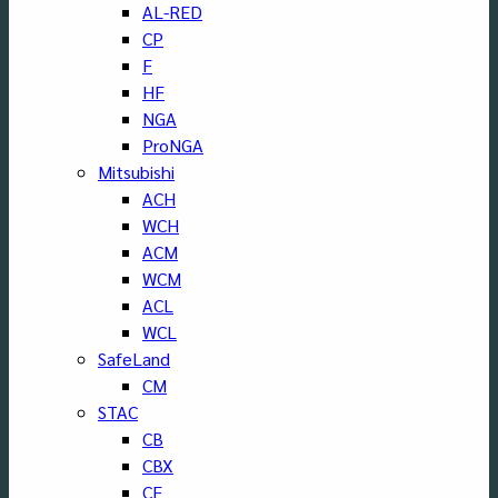
AL-RED
CP
F
HF
NGA
ProNGA
Mitsubishi
ACH
WCH
ACM
WCM
ACL
WCL
SafeLand
CM
STAC
CB
CBX
CF