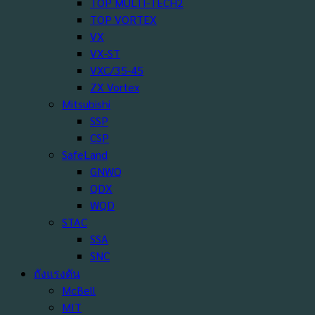
TOP MULTI-TECH2
TOP VORTEX
VX
VX-ST
VXC/35-45
ZX Vortex
Mitsubishi
SSP
CSP
SafeLand
GNWQ
QDX
WQD
STAC
SSA
SNC
ถังแรงดัน
McBell
MIT