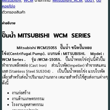
Mitsubishi
,
WCM
ป้ายกำกับ:
Mitsubishi_ACM
,
ปั๊มน้ำ
,
ปั๊ม
หอยโข่ง
ตัวกรองสินค้า
คำอธิบาย
ปั๊มน้ำ MITSUBISHI WCM SERIES
Mitsubishi WCM1505S ปั๊มน้ำ ชนิดปั๊มหอย
โข่ง(Centrifugal Pump). แบรนด์ : MITSUBISHI. Model :
WCM Series . รุ่น :WCM-1505S.
ปั๊มน้ำหอยโข่งรุ่นนี้ตัวปั๊ม
ทำจากเหล็กหล่อ (Cast Iron) ส่วนใบพัด(Impeller) ทำจากสแตน
เลส (Stainless Steel SUS304) . เป็นปั๊มน้ำหอยโข่ง แบบใบพัด
เดี่ยวสําหรับส่งน้ําปริมาณปานกลาง เหมาะสําหรับใช้สูบส่งงานต่างๆ
ดังนี้
งานก่อสร้าง
งานด้านเกษตรกรรม
โรงงานอุตสาหกรรม