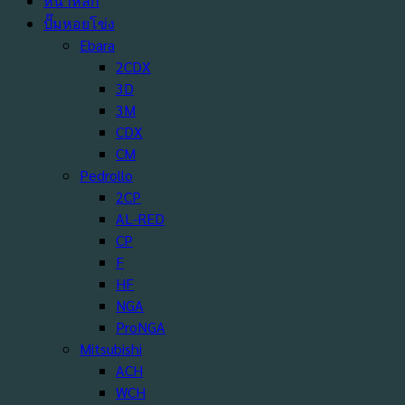
หน้าหลัก
ปั๊มหอยโข่ง
Ebara
2CDX
3D
3M
CDX
CM
Pedrollo
2CP
AL-RED
CP
F
HF
NGA
ProNGA
Mitsubishi
ACH
WCH