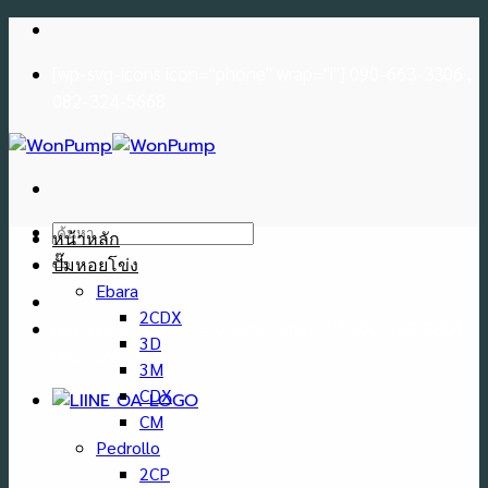
Skip
to
[wp-svg-icons icon="phone" wrap="i"] 090-663-3306 ,
content
082-324-5668
ค้นหา:
หน้าหลัก
ปั๊มหอยโข่ง
Ebara
2CDX
[wp-svg-icons icon="phone" wrap="i"] 090-663-3306 ,
3D
082-324-5668
3M
CDX
CM
Pedrollo
2CP