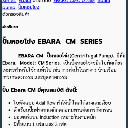
Series
,
Ebara
ป้ายกำกับ:
EBARA CMA 0.75M
,
ebara
pump
,
ปั๊มหอยโข่ง
ตัวกรองสินค้า
คำอธิบาย
ปั๊มหอยโข่ง EBARA CM SERIES
EBARA CM
ปั๊มหอยโข่ง(Centrifugal Pump). ยี่ห้อ
Ebara. Model : CM Series.
เป็นปั๊มหอยโข่งชนิดใบพัดเดี่ยว
เหมาะสำหรับใช้งานทั่วไป เช่น การส่งน้ำในอาคาร บ้านเรือน
การเกษตรกรรม และอุตสาหกรรม
ปั๊ม Ebara CM มีคุณสมบัติ ดังนี้:
ใบพัดแบบ Axial flow ทำให้น้ำไหลได้แรงและเงียบ
ตัวเรือนปั๊มทำจากเหล็กหล่อทนทานต่อการกัดกร่อน
มอเตอร์แบบ Induction เหมาะกับงานหนัก
มีทั้งแบบ 1 เฟส และ 3 เฟส