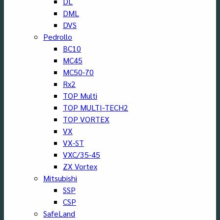
DL
DML
DVS
Pedrollo
BC10
MC45
MC50-70
Rx2
TOP Multi
TOP MULTI-TECH2
TOP VORTEX
VX
VX-ST
VXC/35-45
ZX Vortex
Mitsubishi
SSP
CSP
SafeLand