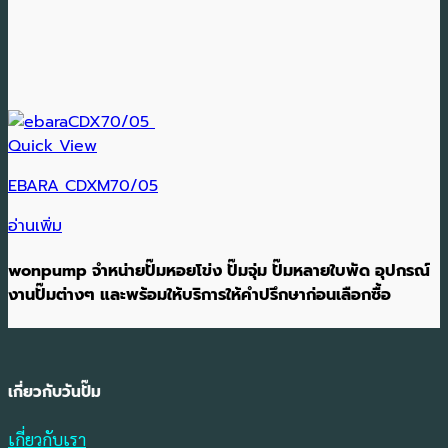
Quick View
EBARA CDXM70/05
อ่านเพิ่ม
wonpump จำหน่ายปั๊มหอยโข่ง ปั๊มจุ่ม ปั๊มหลายใบพัด อุปกรณ์
งานปั๊มต่างๆ และพร้อมให้บริการให้คำปรึกษาก่อนเลือกซื้อ
เกี่ยวกับวันปั๊ม
เกี่ยวกับเรา