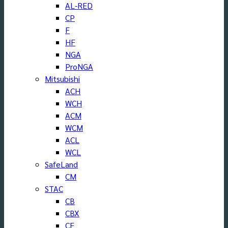
AL-RED
CP
F
HF
NGA
ProNGA
Mitsubishi
ACH
WCH
ACM
WCM
ACL
WCL
SafeLand
CM
STAC
CB
CBX
CF