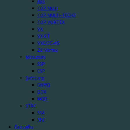
Rx2
TOP Multi
TOP MULTI-TECH2
TOP VORTEX
VX
VX-ST
VXC/35-45
ZX Vortex
Mitsubishi
SSP
CSP
SafeLand
GNWQ
QDX
WQD
STAC
SSA
SNC
ถังแรงดัน