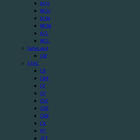
ACH
WCH
ACM
WCM
ACL
WCL
SafeLand
CM
STAC
CB
CBX
CF
CP
CSE
CRE
CRX
CX
PF
JET