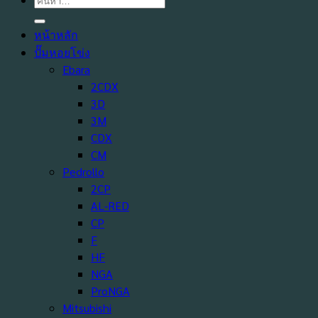
หน้าหลัก
ปั๊มหอยโข่ง
Ebara
2CDX
3D
3M
CDX
CM
Pedrollo
2CP
AL-RED
CP
F
HF
NGA
ProNGA
Mitsubishi