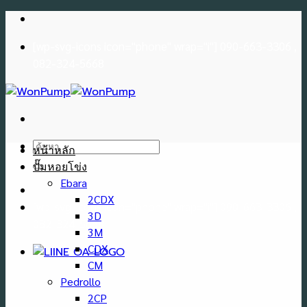
Skip
to
[wp-svg-icons icon="phone" wrap="i"] 090-663-3306 ,
content
082-324-5668
ค้นหา:
หน้าหลัก
ปั๊มหอยโข่ง
Ebara
2CDX
[wp-svg-icons icon="phone" wrap="i"] 090-663-3306 ,
3D
082-324-5668
3M
CDX
CM
Pedrollo
2CP