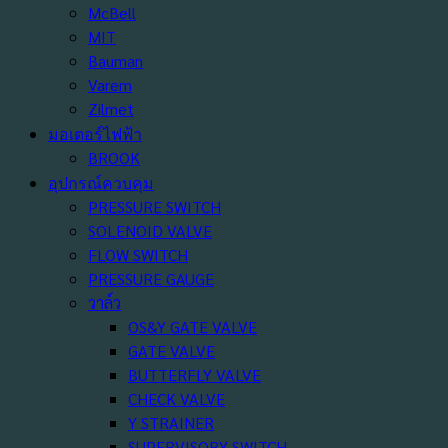
McBell
MIT
Bauman
Varem
Zilmet
มอเตอร์ไฟฟ้า
BROOK
อุปกรณ์ควบคุม
PRESSURE SWITCH
SOLENOID VALVE
FLOW SWITCH
PRESSURE GAUGE
วาล์ว
OS&Y GATE VALVE
GATE VALVE
BUTTERFLY VALVE
CHECK VALVE
Y STRAINER
SUPERVISORY SWITCH