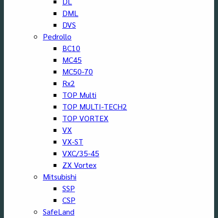
DL
DML
DVS
Pedrollo
BC10
MC45
MC50-70
Rx2
TOP Multi
TOP MULTI-TECH2
TOP VORTEX
VX
VX-ST
VXC/35-45
ZX Vortex
Mitsubishi
SSP
CSP
SafeLand