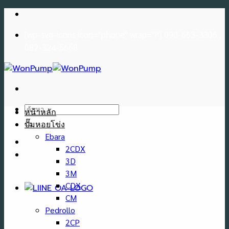
Skip
to
[wp-svg-icons icon="phone" wrap="i"] 090-663-3306 ,
content
082-324-5668
ค้นหา:
หน้าหลัก
ปั๊มหอยโข่ง
Ebara
2CDX
[wp-svg-icons icon="phone" wrap="i"] 090-663-3306 ,
3D
082-324-5668
3M
CDX
CM
Pedrollo
2CP