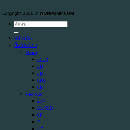
Copyright 2026 ©
WONPUMP.COM
ค้นหา:
หน้าหลัก
ปั๊มหอยโข่ง
Ebara
2CDX
3D
3M
CDX
CM
Pedrollo
2CP
AL-RED
CP
F
HF