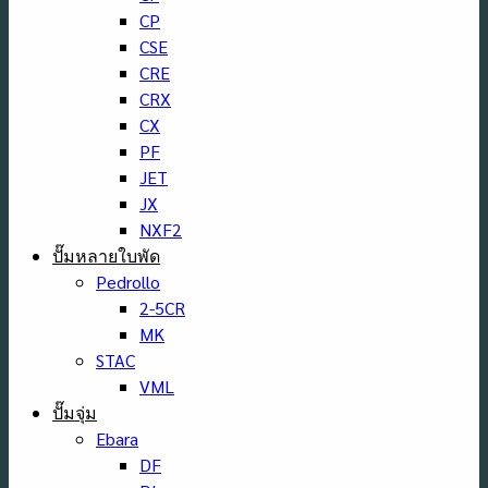
CP
CSE
CRE
CRX
CX
PF
JET
JX
NXF2
ปั๊มหลายใบพัด
Pedrollo
2-5CR
MK
STAC
VML
ปั๊มจุ่ม
Ebara
DF