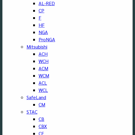
AL-RED
CP
F
HF
NGA
ProNGA
Mitsubishi
ACH
WCH
ACM
WCM
ACL
WCL
SafeLand
CM
STAC
CB
CBX
CF