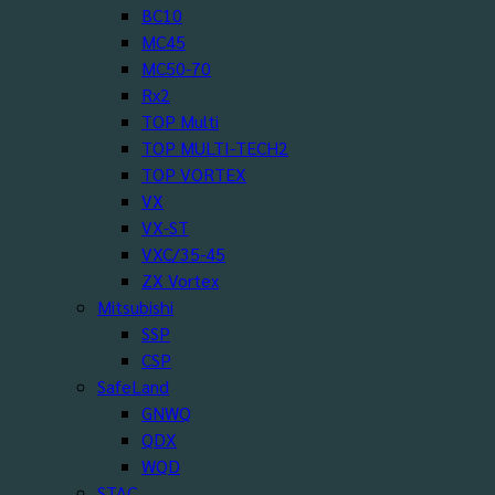
BC10
MC45
MC50-70
Rx2
TOP Multi
TOP MULTI-TECH2
TOP VORTEX
VX
VX-ST
VXC/35-45
ZX Vortex
Mitsubishi
SSP
CSP
SafeLand
GNWQ
QDX
WQD
STAC