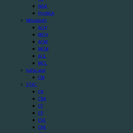
NGA
ProNGA
Mitsubishi
ACH
WCH
ACM
WCM
ACL
WCL
SafeLand
CM
STAC
CB
CBX
CF
CP
CSE
CRE