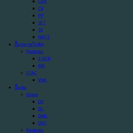
CRX
CX
PF
JET
JX
NXF2
ปั๊มหลายใบพัด
Pedrollo
2-5CR
MK
STAC
VML
ปั๊มจุ่ม
Ebara
DF
DL
DML
DVS
Pedrollo