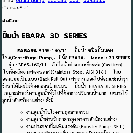
กำกับ:
ebara pump
,
ebara3d
,
ปั๊มน้ำ
,
ปั๊มหอยโข่ง
ตัวกรองสินค้า
คำอธิบาย
ปั๊มน้ำ EBARA 3D SERIES
EABARA
3D65-160/11 ปั๊มน้ำ ชนิดปั๊มหอย
โข่ง(Centrifugal Pump). ยี่ห้อ EBARA. Model : 3D SERIES
. รุ่น : 3D65-160/11.
ตัวปั๊มน้ำทำจากเหล็กหล่อ (Cast iron).
ใบพัดผลิตจากสแตนเลส (Stainless Steel AISI 316 ). โดย
ออกแบบเป็นแบบ (Back Pull Out ) สามารถถอดไปซ่อมแซมบำรุง
รักษาได้โดยไม่ต้องถอดหน้าแปลน. ปั๊มน้ำ EBARA 3D SERIES
เหมาะสำหรับงานสูบน้ำทั่วไปที่ต้องการปริมาณน้ำมาก. เหมาะใช้
สูบน้ำสำหรับงานต่างๆดังนี้
งานสูบน้ำในโรงงานอุตสาหกรรม
งานสูบน้ำสำหรับอาคารสูง อาคารสำนักงานต่างๆ
งานประกอบปั๊มเพิ่มแรงดัน (Booster Pumps SET )