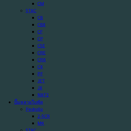
CM
STAC
CB
CBX
CF
CP
CSE
CRE
CRX
CX
PF
JET
JX
NXF2
ปั๊มหลายใบพัด
Pedrollo
2-5CR
MK
STAC