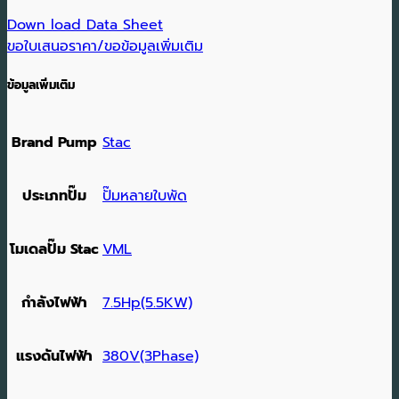
Down load Data Sheet
ขอใบเสนอราคา/ขอข้อมูลเพิ่มเติม
ข้อมูลเพิ่มเติม
Brand Pump
Stac
ประเภทปั๊ม
ปั๊มหลายใบพัด
โมเดลปั๊ม Stac
VML
กำลังไฟฟ้า
7.5Hp(5.5KW)
แรงดันไฟฟ้า
380V(3Phase)