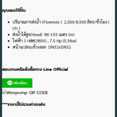
คุณสมบัติปั๊ม
ปริมาณการส่งน้ำ (Flowrate ) 2,500-8,500 ลิตร/ชั่วโมง (
l/h )
ส่งน้ำได้สูง(Head) 86-193 เมตร (m)
ไฟฟ้า 3 เฟส(380V) , 7.5 Hp (5.5Kw)
หน้าแปลนเข้าxออก DN32xDN32
สอบถามหรือสั่งซื้อทาง Line Official
***ราคานี้ไม่รวมค่าขนส่ง