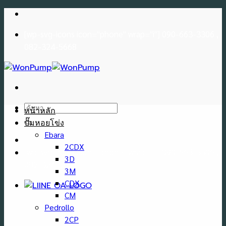
Skip
to
[wp-svg-icons icon="phone" wrap="i"] 090-663-3306 ,
content
082-324-5668
ค้นหา:
หน้าหลัก
ปั๊มหอยโข่ง
Ebara
2CDX
[wp-svg-icons icon="phone" wrap="i"] 090-663-3306 ,
3D
082-324-5668
3M
CDX
CM
Pedrollo
2CP