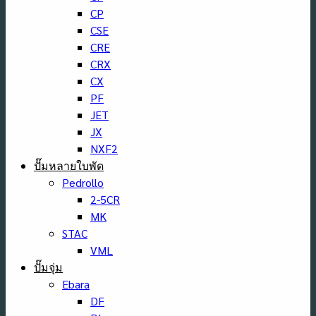
CP
CSE
CRE
CRX
CX
PF
JET
JX
NXF2
ปั๊มหลายใบพัด
Pedrollo
2-5CR
MK
STAC
VML
ปั๊มจุ่ม
Ebara
DF