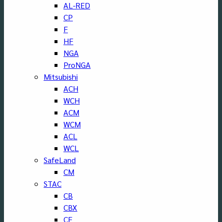
AL-RED
CP
F
HF
NGA
ProNGA
Mitsubishi
ACH
WCH
ACM
WCM
ACL
WCL
SafeLand
CM
STAC
CB
CBX
CF