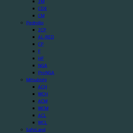
3M
CDX
CM
Pedrollo
2CP
AL-RED
CP
F
HF
NGA
ProNGA
Mitsubishi
ACH
WCH
ACM
WCM
ACL
WCL
SafeLand