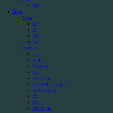
VML
ปั๊มจุ่ม
Ebara
DF
DL
DML
DVS
Pedrollo
BC10
MC45
MC50-70
Rx2
TOP Multi
TOP MULTI-TECH2
TOP VORTEX
VX
VX-ST
VXC/35-45