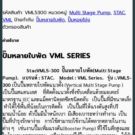
รหัสสินค้า:
VML5300
หมวดหมู่:
Multi Stage Pump
,
STAC
,
VML
ป้ายกำกับ:
ปั๊มหลายใบพัด
,
ปั๊มหอยโข่ง
ตัวกรองสินค้า
คำอธิบาย
ปั๊มหลายใบพัด VML SERIES
StacVML5-300 ปั๊มหลายใบพัด(Multi Stage
Pump). แบรนด์ : STAC. Model : VML Series. รุ่น :.VML5-
300
เป็นปั๊มหลายใบพัดแนวตั้ง (Vertical Multi Stage Pump )
เป็นปั๊มสแตนเลส ที่ติดตั้งแนวต้ังซึ่งขับเคลื่อนด้วยมอเตอร์
มาตรฐาน IEC และแม็คคานิคอลซีลชนิดตลับ เป็นปั๊มที่มีขนาดเล็ก
ทำให้ใช้พื้นที่น้อยในการติดตั้ง เป็นปั๊มที่ให้แรงดันสูงที่ปริ
มาณน้ําน้อย ตัวปั๊มมีน้ําหนักเบา มีเสียงเบาระหว่างทำงาน เป็น
ปั๊มที่บํารุงรักษาง่าย การใช้สามารถใช้งานได้หลากหลายในงาน
ต่าง ๆ เช่นงานปั๊มเพิ่มแรงดัน(Booster Pump) ที่ใช้ในตึกสูงและ