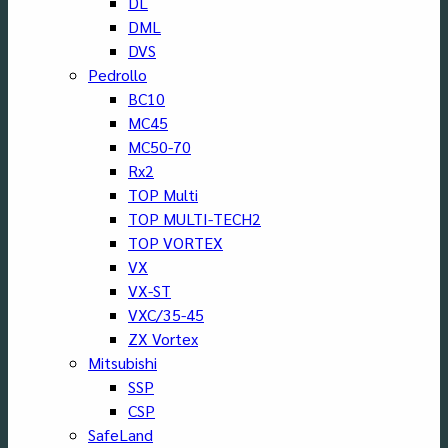
DL
DML
DVS
Pedrollo
BC10
MC45
MC50-70
Rx2
TOP Multi
TOP MULTI-TECH2
TOP VORTEX
VX
VX-ST
VXC/35-45
ZX Vortex
Mitsubishi
SSP
CSP
SafeLand