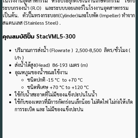
ในโรงงานอุตสาหกรรม หรือประยุกต์ใช้ในงานเกษตรกรรม ใช้กับ
ระบบกรองน้ํา (R.O) และระบบบอยเลอร์ในโรงงานอุตสาหกรรม
เป็นต้น.
ตัวปั๊มทรงกระบอก(Cylinder)และใบพัด (Impeller) ทำจาก
สแตนเลส (Stainless Steel) .
คุณสมบัติปั๊ม
StacVML5-300
ปริมาณการส่งน้ำ (Flowrate ) 2,500-8,500 ลิตร/ชั่วโมง (
l/h )
ส่งน้ำได้สูง(Head) 86-193 เมตร (m)
อุณหภูมของน้ำขณะใช้งาน
ชนิดปกติ -15 °C to +70 °C
ชนิดพิเศษ +70 °C to +120 °C
ใช้กับน้ำสะอาดที่ไม่มีของแข็งปะปนในน้ำ
ใช้กับของเหลวที่มีการกัดกร่อนเล็กน้อย ไม่ติดไฟ ไม่ก่อให้เกิด
การระเบิด และ ไม่มีของแข็งปะปน