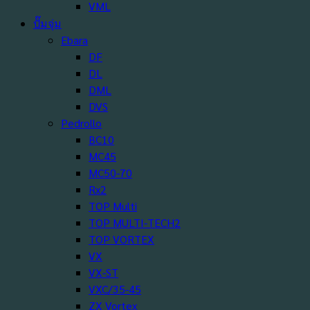
VML
ปั๊มจุ่ม
Ebara
DF
DL
DML
DVS
Pedrollo
BC10
MC45
MC50-70
Rx2
TOP Multi
TOP MULTI-TECH2
TOP VORTEX
VX
VX-ST
VXC/35-45
ZX Vortex