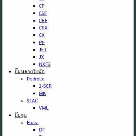
CP
CSE
CRE
CRX
CX
PF
JET
JX
NXF2
ปั๊มหลายใบพัด
Pedrollo
2-5CR
MK
STAC
VML
ปั๊มจุ่ม
Ebara
DF