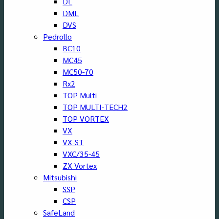
DL
DML
DVS
Pedrollo
BC10
MC45
MC50-70
Rx2
TOP Multi
TOP MULTI-TECH2
TOP VORTEX
VX
VX-ST
VXC/35-45
ZX Vortex
Mitsubishi
SSP
CSP
SafeLand