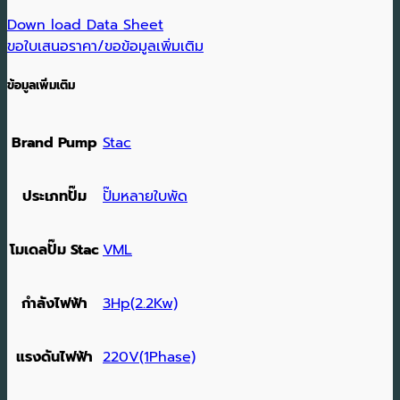
Down load Data Sheet
ขอใบเสนอราคา/ขอข้อมูลเพิ่มเติม
ข้อมูลเพิ่มเติม
Brand Pump
Stac
ประเภทปั๊ม
ปั๊มหลายใบพัด
โมเดลปั๊ม Stac
VML
กำลังไฟฟ้า
3Hp(2.2Kw)
แรงดันไฟฟ้า
220V(1Phase)