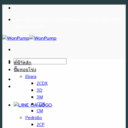
Skip
to
[wp-svg-icons icon="phone" wrap="i"] 090-663-3306 ,
content
082-324-5668
ค้นหา:
หน้าหลัก
ปั๊มหอยโข่ง
Ebara
2CDX
[wp-svg-icons icon="phone" wrap="i"] 090-663-3306 ,
3D
082-324-5668
3M
CDX
CM
Pedrollo
2CP