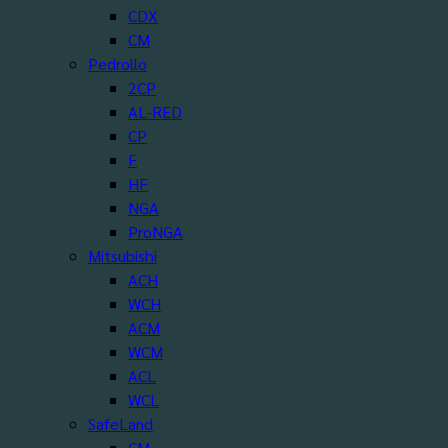
CDX
CM
Pedrollo
2CP
AL-RED
CP
F
HF
NGA
ProNGA
Mitsubishi
ACH
WCH
ACM
WCM
ACL
WCL
SafeLand
CM