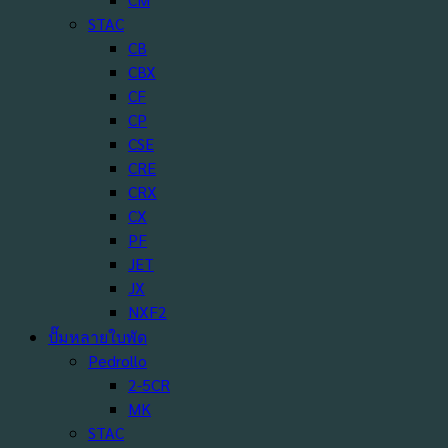
STAC
CB
CBX
CF
CP
CSE
CRE
CRX
CX
PF
JET
JX
NXF2
ปั๊มหลายใบพัด
Pedrollo
2-5CR
MK
STAC