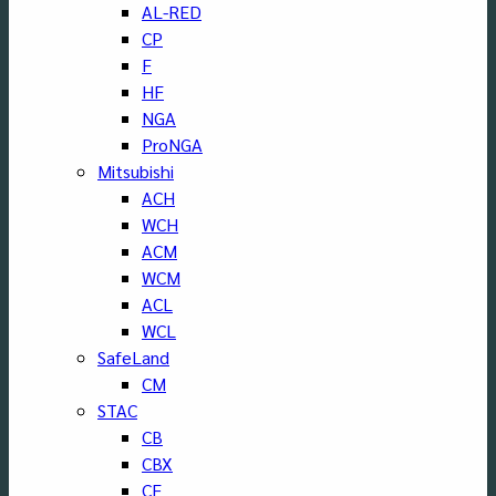
AL-RED
CP
F
HF
NGA
ProNGA
Mitsubishi
ACH
WCH
ACM
WCM
ACL
WCL
SafeLand
CM
STAC
CB
CBX
CF