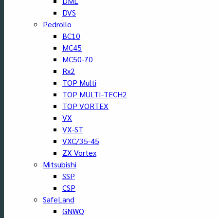
DML
DVS
Pedrollo
BC10
MC45
MC50-70
Rx2
TOP Multi
TOP MULTI-TECH2
TOP VORTEX
VX
VX-ST
VXC/35-45
ZX Vortex
Mitsubishi
SSP
CSP
SafeLand
GNWQ