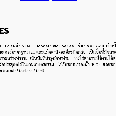
IES
นด์ : STAC. Model : VML Series. รุ่น :.VML2-80
เป็นป
วยมอเตอร์มาตรฐาน IEC และแม็คคานิคอลซีลชนิดตลับ เป็นปั๊มที่มีขนาดเ
เสียงเบาระหว่างทำงาน เป็นปั๊มที่บํารุงรักษาง่าย การใช้สามารถใช้งาน
หรือประยุกต์ใช้ในงานเกษตรกรรม ใช้กับระบบกรองน้ํา (R.O) และ
แตนเลส (Stainless Steel) .