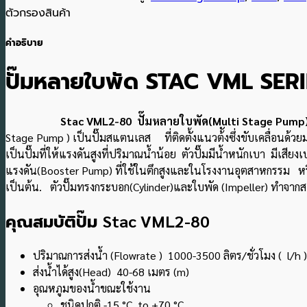
ตัวกรองสินค้า
คำอธิบาย
ปั๊มหลายใบพัด STAC VML SER
Stac VML2-80 ปั๊มหลายใบพัด(Multi Stage Pump). แบร
Stage Pump ) เป็นปั๊มสแตนเลส ที่ติดตั้งแนวต้ังซึ่งขับเคลื่อนด้
เป็นปั๊มที่ให้แรงดันสูงที่ปริมาณน้ําน้อย ตัวปั๊มมีน้ําหนักเบา มี
แรงดัน(Booster Pump) ที่ใช้ในตึกสูงและในโรงงานอุตสาหกรรม 
เป็นต้น.
ตัวปั๊มทรงกระบอก(Cylinder)และใบพัด (Impeller) ทำจากส
คุณสมบัติปั๊ม
Stac VML2-80
ปริมาณการส่งน้ำ (Flowrate ) 1000-3500 ลิตร/ชั่วโมง ( l/h )
ส่งน้ำได้สูง(Head) 40-68 เมตร (m)
อุณหภูมของน้ำขณะใช้งาน
ชนิดปกติ -15 °C to +70 °C