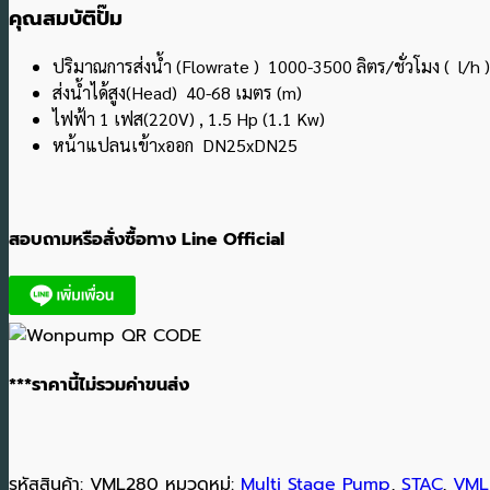
คุณสมบัติปั๊ม
ปริมาณการส่งน้ำ (Flowrate ) 1000-3500 ลิตร/ชั่วโมง ( l/h )
ส่งน้ำได้สูง(Head) 40-68 เมตร (m)
ไฟฟ้า 1 เฟส(220V) , 1.5 Hp (1.1 Kw)
หน้าแปลนเข้าxออก DN25xDN25
สอบถามหรือสั่งซื้อทาง Line Official
***ราคานี้ไม่รวมค่าขนส่ง
รหัสสินค้า:
VML280
หมวดหมู่:
Multi Stage Pump
,
STAC
,
VML