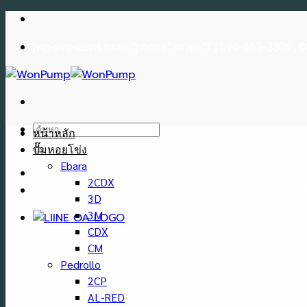
Skip
to
[wp-svg-icons icon="phone" wrap="i"] 090-663-3306 ,
content
ค้นหา:
หน้าหลัก
ปั๊มหอยโข่ง
Ebara
2CDX
[wp-svg-icons icon="phone" wrap="i"] 090-663-3306 ,
3D
3M
CDX
CM
Pedrollo
2CP
AL-RED