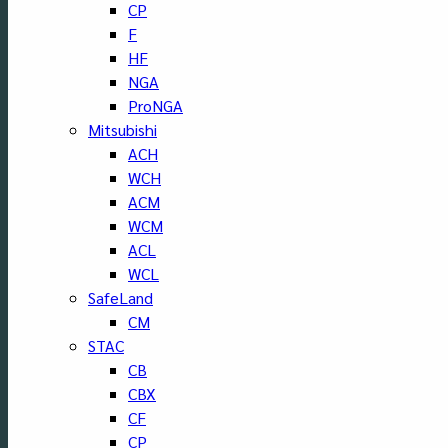
CP
F
HF
NGA
ProNGA
Mitsubishi
ACH
WCH
ACM
WCM
ACL
WCL
SafeLand
CM
STAC
CB
CBX
CF
CP