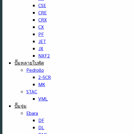
CSE
CRE
CRX
CX
PF
JET
JX
NXF2
ปั๊มหลายใบพัด
Pedrollo
2-5CR
MK
STAC
VML
ปั๊มจุ่ม
Ebara
DF
DL