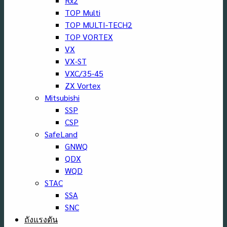
Rx2
TOP Multi
TOP MULTI-TECH2
TOP VORTEX
VX
VX-ST
VXC/35-45
ZX Vortex
Mitsubishi
SSP
CSP
SafeLand
GNWQ
QDX
WQD
STAC
SSA
SNC
ถังแรงดัน