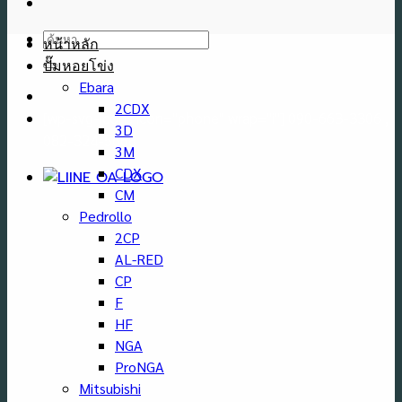
ค้นหา:
หน้าหลัก
ปั๊มหอยโข่ง
Ebara
2CDX
[wp-svg-icons icon="phone" wrap="i"] 090-663-3306 ,
3D
082-324-5668
3M
CDX
CM
Pedrollo
2CP
AL-RED
CP
F
HF
NGA
ProNGA
Mitsubishi