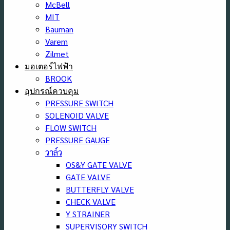
McBell
MIT
Bauman
Varem
Zilmet
มอเตอร์ไฟฟ้า
BROOK
อุปกรณ์ควบคุม
PRESSURE SWITCH
SOLENOID VALVE
FLOW SWITCH
PRESSURE GAUGE
วาล์ว
OS&Y GATE VALVE
GATE VALVE
BUTTERFLY VALVE
CHECK VALVE
Y STRAINER
SUPERVISORY SWITCH