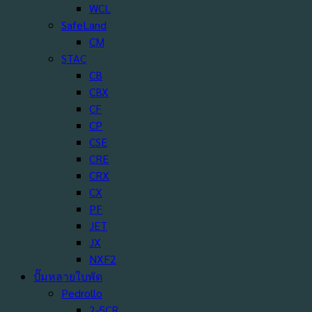
WCL
SafeLand
CM
STAC
CB
CBX
CF
CP
CSE
CRE
CRX
CX
PF
JET
JX
NXF2
ปั๊มหลายใบพัด
Pedrollo
2-5CR