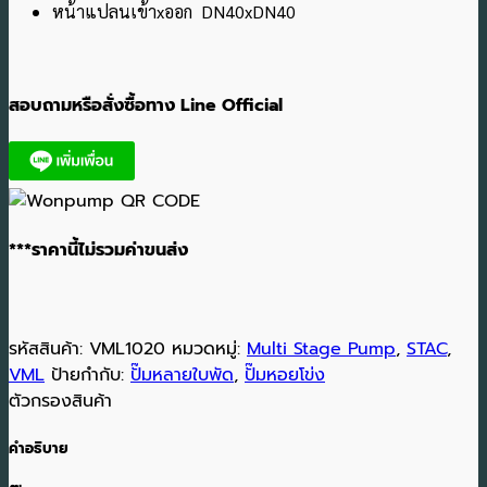
หน้าแปลนเข้าxออก DN40xDN40
สอบถามหรือสั่งซื้อทาง Line Official
***ราคานี้ไม่รวมค่าขนส่ง
รหัสสินค้า:
VML1020
หมวดหมู่:
Multi Stage Pump
,
STAC
,
VML
ป้ายกำกับ:
ปั๊มหลายใบพัด
,
ปั๊มหอยโข่ง
ตัวกรองสินค้า
คำอธิบาย