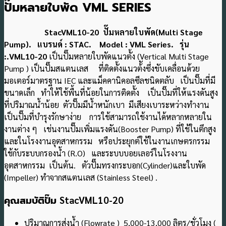
ปั๊มหลายใบพัด VML SERIES
StacVML10-20 ปั๊มหลายใบพัด(Multi Stage
Pump). แบรนด์ : STAC. Model : VML Series. รุ่น
:.VML10-20
เป็นปั๊มหลายใบพัดแนวตั้ง (Vertical Multi Stage
Pump ) เป็นปั๊มสแตนเลส ที่ติดตั้งแนวต้ังซึ่งขับเคลื่อนด้วย
มอเตอร์มาตรฐาน IEC และแม็คคานิคอลซีลชนิดตลับ เป็นปั๊มที่มี
ขนาดเล็ก ทำให้ใช้พื้นที่น้อยในการติดตั้ง เป็นปั๊มที่ให้แรงดันสูง
ที่ปริมาณน้ําน้อย ตัวปั๊มมีน้ําหนักเบา มีเสียงเบาระหว่างทำงาน
เป็นปั๊มที่บํารุงรักษาง่าย การใช้สามารถใช้งานได้หลากหลายใน
งานต่าง ๆ เช่นงานปั๊มเพิ่มแรงดัน(Booster Pump) ที่ใช้ในตึกสูง
และในโรงงานอุตสาหกรรม หรือประยุกต์ใช้ในงานเกษตรกรรม
ใช้กับระบบกรองน้ํา (R.O) และระบบบอยเลอร์ในโรงงาน
อุตสาหกรรม เป็นต้น.
ตัวปั๊มทรงกระบอก(Cylinder)และใบพัด
(Impeller) ทำจากสแตนเลส (Stainless Steel) .
คุณสมบัติปั๊ม
StacVML10-20
ปริมาณการส่งน้ำ (Flowrate ) 5,000-13,000 ลิตร/ชั่วโมง (