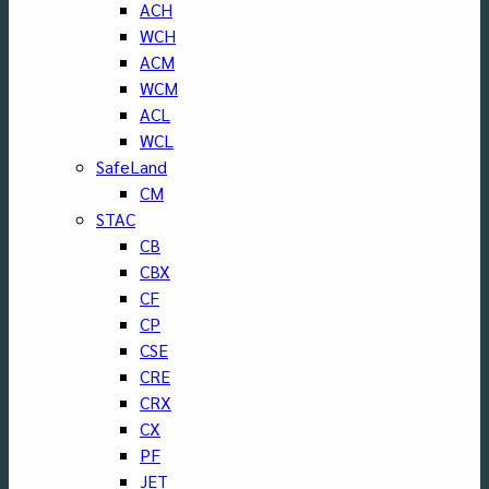
ACH
WCH
ACM
WCM
ACL
WCL
SafeLand
CM
STAC
CB
CBX
CF
CP
CSE
CRE
CRX
CX
PF
JET