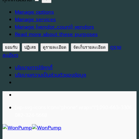
สถิติ
การ
Manage options
ตลาด
Manage services
Manage {vendor_count} vendors
Read more about these purposes
ดูราย
ยอมรับ
ปฏิเสธ
ดูรายละเอียด
จัดเก็บรายละเอียด
ละเอียด
นโยบายการใช้คุกกี้
นโยบายความเป็นส่วนตัวของข้อมูล
Skip
to
[wp-svg-icons icon="phone" wrap="i"] 090-663-3306 ,
content
082-324-5668