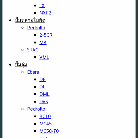
JX
NXF2
ปั๊มหลายใบพัด
Pedrollo
2-5CR
MK
STAC
VML
ปั๊มจุ่ม
Ebara
DF
DL
DML
DVS
Pedrollo
BC10
MC45
MC50-70