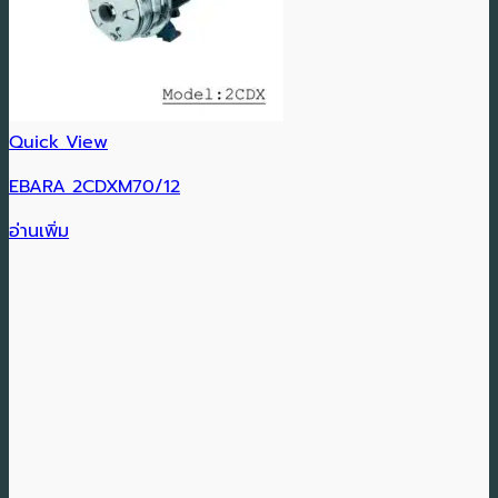
Quick View
EBARA 2CDXM70/12
อ่านเพิ่ม