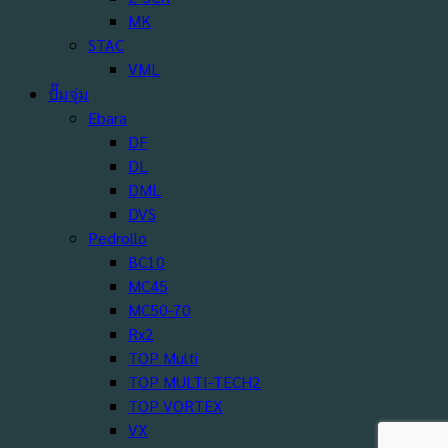
MK
STAC
VML
ปั๊มจุ่ม
Ebara
DF
DL
DML
DVS
Pedrollo
BC10
MC45
MC50-70
Rx2
TOP Multi
TOP MULTI-TECH2
TOP VORTEX
VX