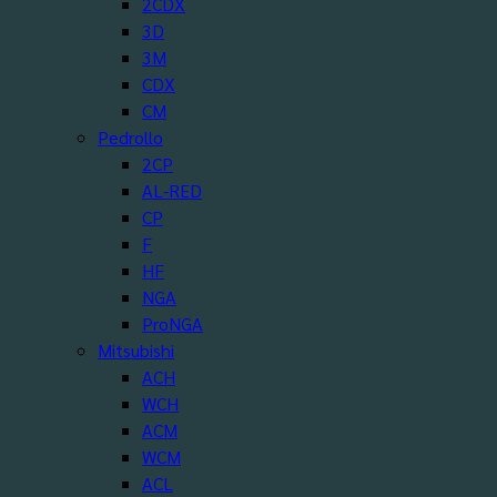
2CDX
3D
3M
CDX
CM
Pedrollo
2CP
AL-RED
CP
F
HF
NGA
ProNGA
Mitsubishi
ACH
WCH
ACM
WCM
ACL