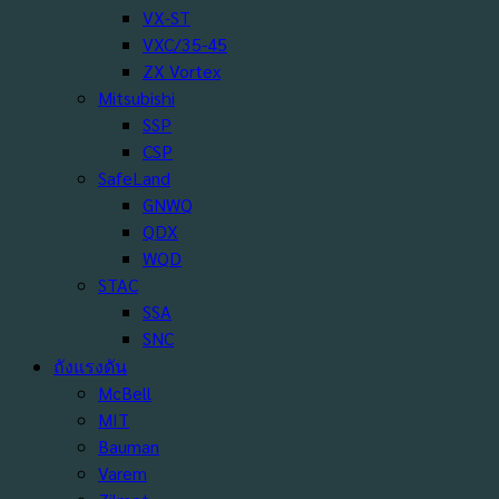
VX-ST
VXC/35-45
ZX Vortex
Mitsubishi
SSP
CSP
SafeLand
GNWQ
QDX
WQD
STAC
SSA
SNC
ถังแรงดัน
McBell
MIT
Bauman
Varem