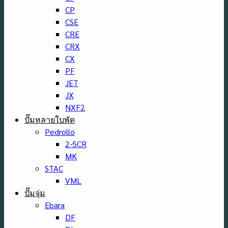
CP
CSE
CRE
CRX
CX
PF
JET
JX
NXF2
ปั๊มหลายใบพัด
Pedrollo
2-5CR
MK
STAC
VML
ปั๊มจุ่ม
Ebara
DF