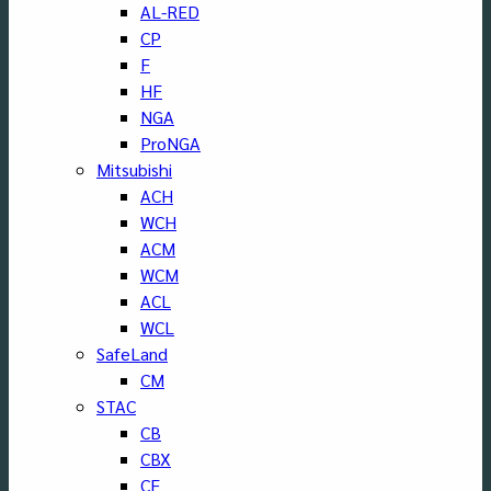
AL-RED
CP
F
HF
NGA
ProNGA
Mitsubishi
ACH
WCH
ACM
WCM
ACL
WCL
SafeLand
CM
STAC
CB
CBX
CF