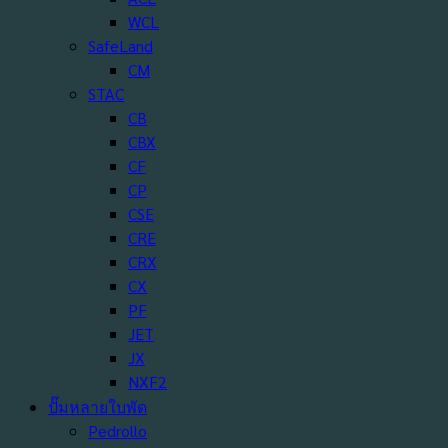
WCL
SafeLand
CM
STAC
CB
CBX
CF
CP
CSE
CRE
CRX
CX
PF
JET
JX
NXF2
ปั๊มหลายใบพัด
Pedrollo