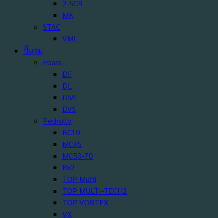
2-5CR
MK
STAC
VML
ปั๊มจุ่ม
Ebara
DF
DL
DML
DVS
Pedrollo
BC10
MC45
MC50-70
Rx2
TOP Multi
TOP MULTI-TECH2
TOP VORTEX
VX