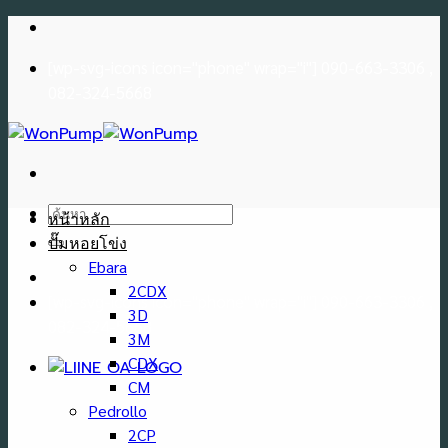
Skip
to
[wp-svg-icons icon="phone" wrap="i"] 090-663-3306 ,
content
082-324-5668
ค้นหา:
หน้าหลัก
ปั๊มหอยโข่ง
Ebara
2CDX
[wp-svg-icons icon="phone" wrap="i"] 090-663-3306 ,
3D
082-324-5668
3M
CDX
CM
Pedrollo
2CP