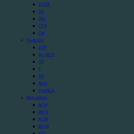
2CDX
3D
3M
CDX
CM
Pedrollo
2CP
AL-RED
CP
F
HF
NGA
ProNGA
Mitsubishi
ACH
WCH
ACM
WCM
ACL