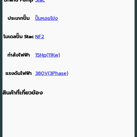
ประเภทปั๊ม
ปั๊มหอยโข่ง
โมเดลปั๊ม Stac
NF2
กำลังไฟฟ้า
15Hp(11Kw)
แรงดันไฟฟ้า
380V(3Phase)
สินค้าที่เกี่ยวข้อง