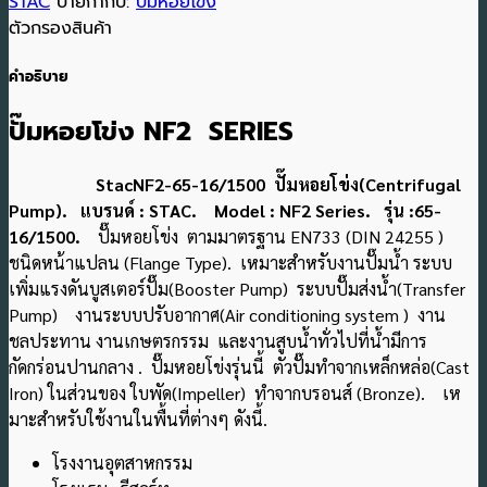
STAC
ป้ายกำกับ:
ปั๊มหอยโข่ง
ตัวกรองสินค้า
คำอธิบาย
ปั๊มหอยโข่ง NF2 SERIES
StacNF2-65-16/1500 ปั๊มหอยโข่ง(Centrifugal
Pump). แบรนด์ : STAC. Model : NF2 Series. รุ่น :65-
16/1500.
ปั๊มหอยโข่ง ตามมาตรฐาน EN733 (DIN 24255 )
ชนิดหน้าแปลน (Flange Type). เหมาะสําหรับงานปั๊มน้ำ ระบบ
เพิ่มแรงดันบูสเตอร์ปั๊ม(Booster Pump) ระบบปั๊มส่งน้ำ(Transfer
Pump) งานระบบปรับอากาศ(Air conditioning system ) งาน
ชลประทาน งานเกษตรกรรม และงานสูบน้ําทั่วไปที่น้ํามีการ
กัดกร่อนปานกลาง
. ปั๊มหอยโข่งรุ่นนี้ ตัวปั๊มทำจากเหล็กหล่อ(Cast
Iron) ในส่วนของ ใบพัด(Impeller) ทําจากบรอนส์ (Bronze). เห
มาะสําหรับใช้งานในพื้นที่ต่างๆ ดังนี้.
โรงงานอุตสาหกรรม