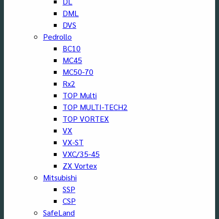
DL
DML
DVS
Pedrollo
BC10
MC45
MC50-70
Rx2
TOP Multi
TOP MULTI-TECH2
TOP VORTEX
VX
VX-ST
VXC/35-45
ZX Vortex
Mitsubishi
SSP
CSP
SafeLand