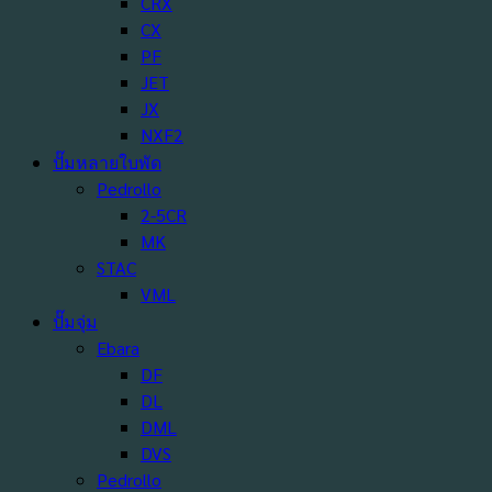
CRX
CX
PF
JET
JX
NXF2
ปั๊มหลายใบพัด
Pedrollo
2-5CR
MK
STAC
VML
ปั๊มจุ่ม
Ebara
DF
DL
DML
DVS
Pedrollo