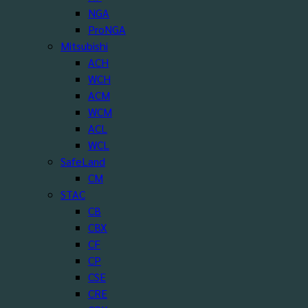
NGA
ProNGA
Mitsubishi
ACH
WCH
ACM
WCM
ACL
WCL
SafeLand
CM
STAC
CB
CBX
CF
CP
CSE
CRE