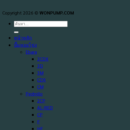
Copyright 2026 ©
WONPUMP.COM
ค้นหา:
หน้าหลัก
ปั๊มหอยโข่ง
Ebara
2CDX
3D
3M
CDX
CM
Pedrollo
2CP
AL-RED
CP
F
HF