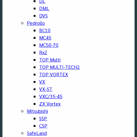
DL
DML
DVS
Pedrollo
BC10
MC45
MC50-70
Rx2
TOP Multi
TOP MULTI-TECH2
TOP VORTEX
VX
VX-ST
VXC/35-45
ZX Vortex
Mitsubishi
SSP
CSP
SafeLand