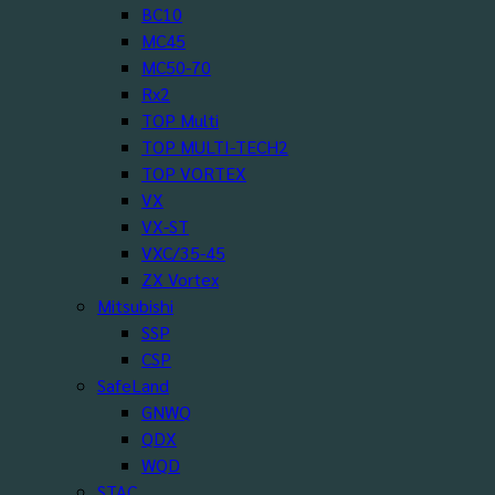
BC10
MC45
MC50-70
Rx2
TOP Multi
TOP MULTI-TECH2
TOP VORTEX
VX
VX-ST
VXC/35-45
ZX Vortex
Mitsubishi
SSP
CSP
SafeLand
GNWQ
QDX
WQD
STAC