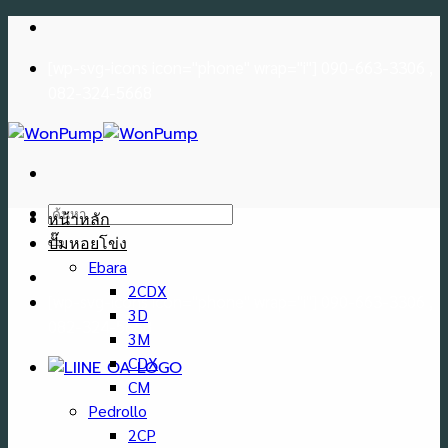
Skip
to
[wp-svg-icons icon="phone" wrap="i"] 090-663-3306 ,
content
082-324-5668
ค้นหา:
หน้าหลัก
ปั๊มหอยโข่ง
Ebara
2CDX
[wp-svg-icons icon="phone" wrap="i"] 090-663-3306 ,
3D
082-324-5668
3M
CDX
CM
Pedrollo
2CP