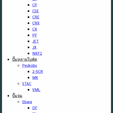
CP
CSE
CRE
CRX
CX
PF
JET
JX
NXF2
ปั๊มหลายใบพัด
Pedrollo
2-5CR
MK
STAC
VML
ปั๊มจุ่ม
Ebara
DF