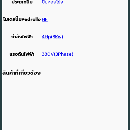
ประเภทปั๊ม
ปั๊มหอยโข่ง
โมเดลปั๊มPedrollo
HF
กำลังไฟฟ้า
4Hp(3Kw)
แรงดันไฟฟ้า
380V(3Phase)
สินค้าที่เกี่ยวข้อง