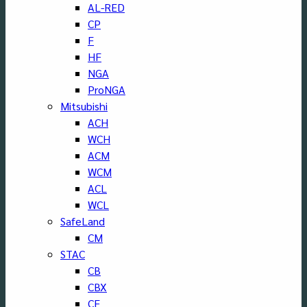
AL-RED
CP
F
HF
NGA
ProNGA
Mitsubishi
ACH
WCH
ACM
WCM
ACL
WCL
SafeLand
CM
STAC
CB
CBX
CF