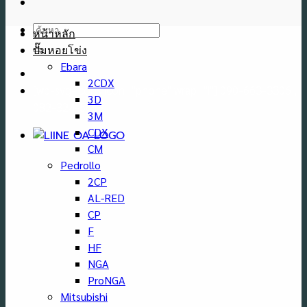
ค้นหา:
หน้าหลัก
ปั๊มหอยโข่ง
Ebara
2CDX
[wp-svg-icons icon="phone" wrap="i"] 090-663-3306 ,
3D
082-324-5668
3M
CDX
CM
Pedrollo
2CP
AL-RED
CP
F
HF
NGA
ProNGA
Mitsubishi