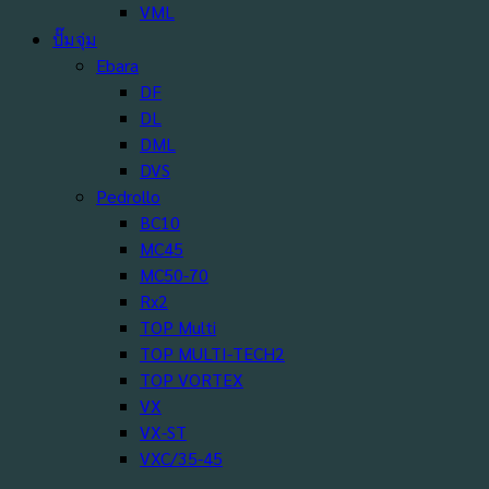
VML
ปั๊มจุ่ม
Ebara
DF
DL
DML
DVS
Pedrollo
BC10
MC45
MC50-70
Rx2
TOP Multi
TOP MULTI-TECH2
TOP VORTEX
VX
VX-ST
VXC/35-45
ZX Vortex