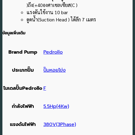
)ถึง(+40องศาเซลเซียส(C )
แรงดันใช้งาน 10 bar
ดูดน้ำ(Suction Head ) ได้ลึก 7 เมตร
ข้อมูลเพิ่มเติม
Brand Pump
Pedrollo
ประเภทปั๊ม
ปั๊มหอยโข่ง
โมเดลปั๊มPedrollo
F
กำลังไฟฟ้า
5.5Hp(4Kw)
แรงดันไฟฟ้า
380V(3Phase)