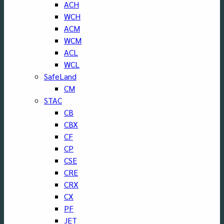
ACH
WCH
ACM
WCM
ACL
WCL
SafeLand
CM
STAC
CB
CBX
CF
CP
CSE
CRE
CRX
CX
PF
JET