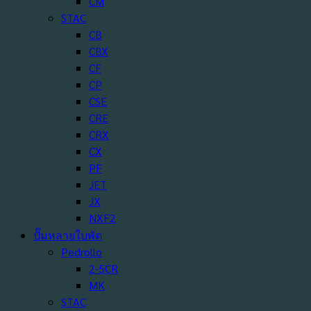
CM
STAC
CB
CBX
CF
CP
CSE
CRE
CRX
CX
PF
JET
JX
NXF2
ปั๊มหลายใบพัด
Pedrollo
2-5CR
MK
STAC