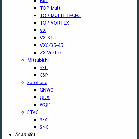
Rx2
TOP Multi
TOP MULTI-TECH2
TOP VORTEX
VX
VX-ST
VXC/35-45
ZX Vortex
Mitsubishi
SSP
CSP
SafeLand
GNWQ
QDX
WQD
STAC
SSA
SNC
ถังแรงดัน