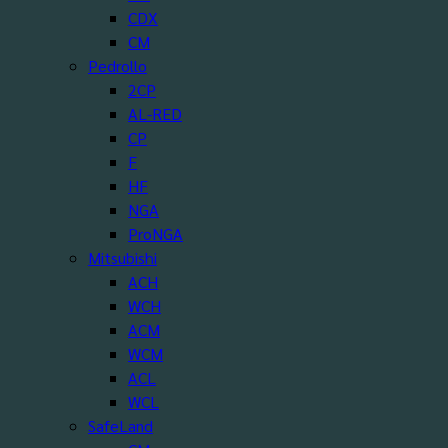
CDX
CM
Pedrollo
2CP
AL-RED
CP
F
HF
NGA
ProNGA
Mitsubishi
ACH
WCH
ACM
WCM
ACL
WCL
SafeLand