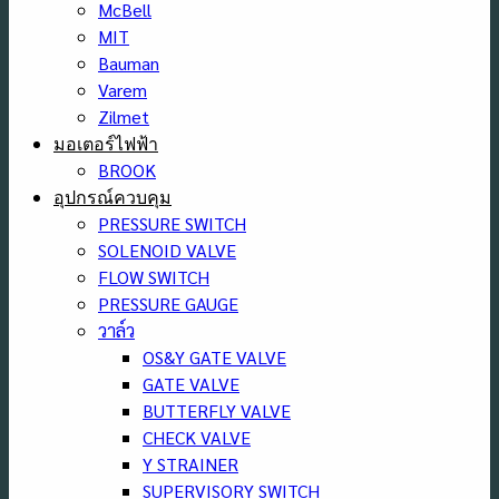
McBell
MIT
Bauman
Varem
Zilmet
มอเตอร์ไฟฟ้า
BROOK
อุปกรณ์ควบคุม
PRESSURE SWITCH
SOLENOID VALVE
FLOW SWITCH
PRESSURE GAUGE
วาล์ว
OS&Y GATE VALVE
GATE VALVE
BUTTERFLY VALVE
CHECK VALVE
Y STRAINER
SUPERVISORY SWITCH