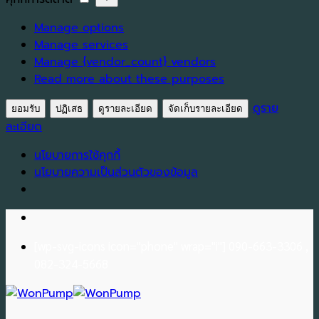
สถิติ
การ
Manage options
ตลาด
Manage services
Manage {vendor_count} vendors
Read more about these purposes
ดูราย
ยอมรับ
ปฏิเสธ
ดูรายละเอียด
จัดเก็บรายละเอียด
ละเอียด
นโยบายการใช้คุกกี้
นโยบายความเป็นส่วนตัวของข้อมูล
Skip
to
[wp-svg-icons icon="phone" wrap="i"] 090-663-3306 ,
content
082-324-5668