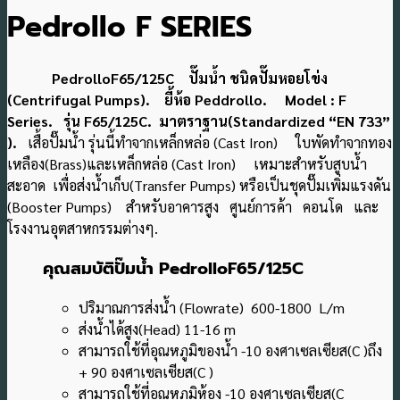
Pedrollo F SERIES
PedrolloF65/125C ปั๊มน้ำ ชนิดปั๊มหอยโข่ง
(Centrifugal Pumps). ยี้ห้อ
Peddrollo. Model : F
Series. รุ่น F65/125C. มาตราฐาน(Standardized “EN 733”
).
เสื้อปั๊มน้ำ รุ่นนี้ทำจากเหล็กหล่อ (Cast Iron) ใบพัดทำจากทอง
เหลือง(Brass)และเหล็กหล่อ (Cast Iron) เหมาะสำหรับสูบน้ำ
สะอาด เพื่อส่งน้ำเก็บ(Transfer Pumps) หรือเป็นชุดปั๊มเพิ่มแรงดัน
(Booster Pumps) สำหรับอาคารสูง ศูนย์การค้า คอนโด และ
โรงงานอุตสาหกรรมต่างๆ.
คุณสมบัติปั๊มน้ำ PedrolloF65/125C
ปริมาณการส่งน้ำ (Flowrate) 600-1800 L/m
ส่งน้ำได้สูง(Head) 11-16 m
สามารถใช้ที่อุณหภูมิของน้ำ -10 องศาเซลเซียส(C )ถึง
+ 90 องศาเซลเซียส(C )
สามารถใช้ที่อุณหภูมิห้อง -10 องศาเซลเซียส(C