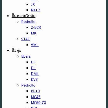
JX
NXF2
ปั๊มหลายใบพัด
Pedrollo
2-5CR
MK
STAC
VML
ปั๊มจุ่ม
Ebara
DF
DL
DML
DVS
Pedrollo
BC10
MC45
MC50-70