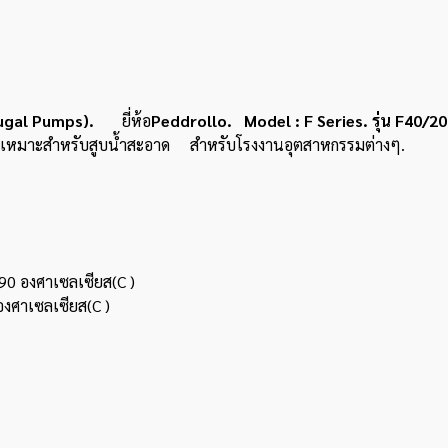
rifugal Pumps).
ยี่ห้อ
Peddrollo. Model : F Series. รุ่น F40/2
 เหมาะสำหรับสูบน้ำสะอาด สำหรับโรงงานอุตสาหกรรมต่างๆ.
 90 องศาเซลเซียส(C )
องศาเซลเซียส(C )