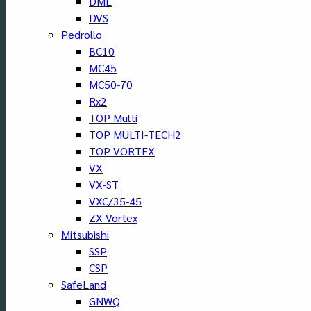
DML
DVS
Pedrollo
BC10
MC45
MC50-70
Rx2
TOP Multi
TOP MULTI-TECH2
TOP VORTEX
VX
VX-ST
VXC/35-45
ZX Vortex
Mitsubishi
SSP
CSP
SafeLand
GNWQ