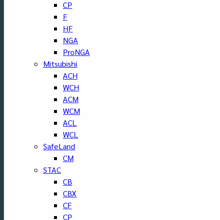
CP
F
HF
NGA
ProNGA
Mitsubishi
ACH
WCH
ACM
WCM
ACL
WCL
SafeLand
CM
STAC
CB
CBX
CF
CP