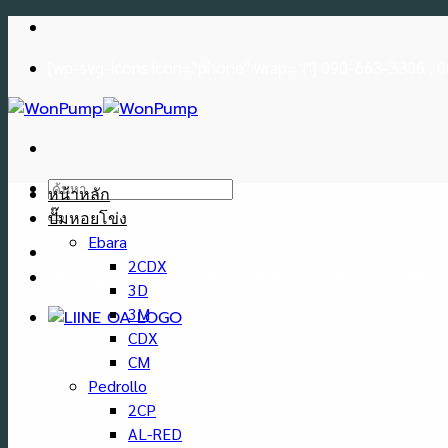
Skip
to
[wp-svg-icons icon="phone" wrap="i"] 090-663-3306 ,
content
ค้นหา:
หน้าหลัก
ปั๊มหอยโข่ง
Ebara
2CDX
[wp-svg-icons icon="phone" wrap="i"] 090-663-3306 ,
3D
3M
CDX
CM
Pedrollo
2CP
AL-RED