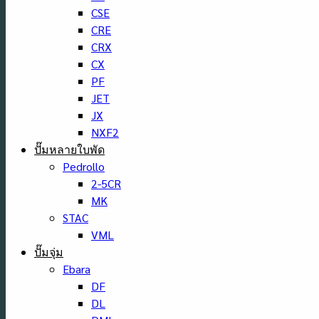
CSE
CRE
CRX
CX
PF
JET
JX
NXF2
ปั๊มหลายใบพัด
Pedrollo
2-5CR
MK
STAC
VML
ปั๊มจุ่ม
Ebara
DF
DL