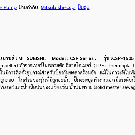
le Pump
ป้ายกำกับ:
Mitsubishi-csp
,
ปั๊มจุ่ม
ด์ : MITSUBISHI. Model : CSP Series . รุ่น :CSP-1505
(Impeller) ทำจากเทอร์โมพลาสติก อีลาสโตเมอร์ (TPE : Thermoplas
้นั้นมีการติดตั้งอุปกรณ์สำหรับป้องกันขดลวดร้อนจัด แม้ในภาวะที่ใบพัด
มีลูกลอย ในส่วนของรุ่นที่มีลูลอยนั้น ปั๊มจะหยุดทำงานเองเมื่อระดับน้
ater)และน้ำเสียปนของแข็ง เช่น น้ำปนทราย (solid metter sewage) 