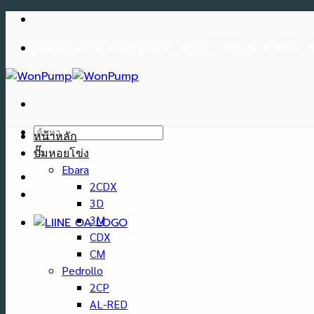
Skip
to
[wp-svg-icons icon="phone" wrap="i"] 090-663-3306 ,
content
ค้นหา:
หน้าหลัก
ปั๊มหอยโข่ง
Ebara
2CDX
[wp-svg-icons icon="phone" wrap="i"] 090-663-3306 ,
3D
3M
CDX
CM
Pedrollo
2CP
AL-RED