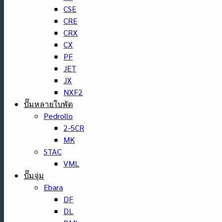
CSE
CRE
CRX
CX
PF
JET
JX
NXF2
ปั๊มหลายใบพัด
Pedrollo
2-5CR
MK
STAC
VML
ปั๊มจุ่ม
Ebara
DF
DL