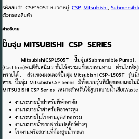
รหัสสินค้า:
CSP1505T
หมวดหมู่:
CSP
,
Mitsubishi
,
Submersib
ตัวกรองสินค้า
คำอธิบาย
ปั๊มจุ่ม MITSUBISHI CSP SERIES
MitsubishiCSP1505T ปั๊มจุ่ม(Submersible Pump). แบรน
(Cast Iron)พ่นสีกันสนิม 2 ชั้นให้ความแข็งแรงทนทาน ส่วนใบพัด
ทรายได้ . ส่วนของมอเตอร์ปั๊มจุ่ม
Mitsubishi CSP-1505T
รุ่นนี
หาย. ปั๊มจุ่ม Mitsubishi CSP Series มีทั้งแบบรุ่นที่มีลูกลอยและไม่
MITSUBISHI CSP Series
เหมาะสำหรับใช้สูบระบายน้ำเสีย(Waste W
งานระบายน้ำสำหรับที่พักอาศัย
งานระบายน้ำสำหรับที่อาคารสูง
งานระบายในโรงงานอุตสาหกรรม
งานระบายน้ำจากฟาร์มปศุสัตว์ต่างๆ
โรงงานหรือสถานที่ต้องสูบน้ำทะเล