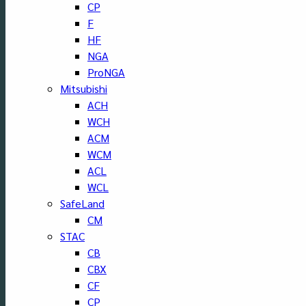
CP
F
HF
NGA
ProNGA
Mitsubishi
ACH
WCH
ACM
WCM
ACL
WCL
SafeLand
CM
STAC
CB
CBX
CF
CP