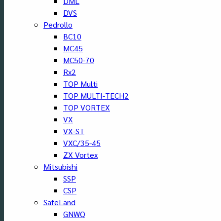
DML
DVS
Pedrollo
BC10
MC45
MC50-70
Rx2
TOP Multi
TOP MULTI-TECH2
TOP VORTEX
VX
VX-ST
VXC/35-45
ZX Vortex
Mitsubishi
SSP
CSP
SafeLand
GNWQ