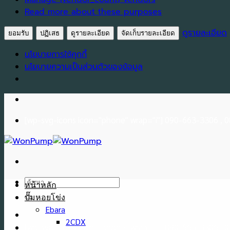
Read more about these purposes
ดูรายละเอียด
ยอมรับ
ปฏิเสธ
ดูรายละเอียด
จัดเก็บรายละเอียด
นโยบายการใช้คุกกี้
นโยบายความเป็นส่วนตัวของข้อมูล
Skip
to
[wp-svg-icons icon="phone" wrap="i"] 090-663-3306 ,
content
ค้นหา:
หน้าหลัก
ปั๊มหอยโข่ง
Ebara
2CDX
[wp-svg-icons icon="phone" wrap="i"] 090-663-3306 ,