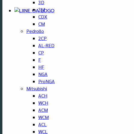
3D
3M
CDX
CM
Pedrollo
2CP
AL-RED
CP
F
HF
NGA
ProNGA
Mitsubishi
ACH
WCH
ACM
WCM
ACL
WCL