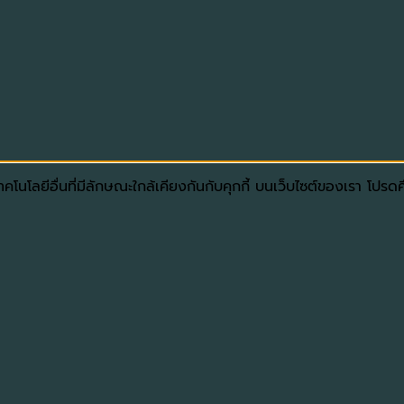
โนโลยีอื่นที่มีลักษณะใกล้เคียงกันกับคุกกี้ บนเว็บไซต์ของเรา โปร