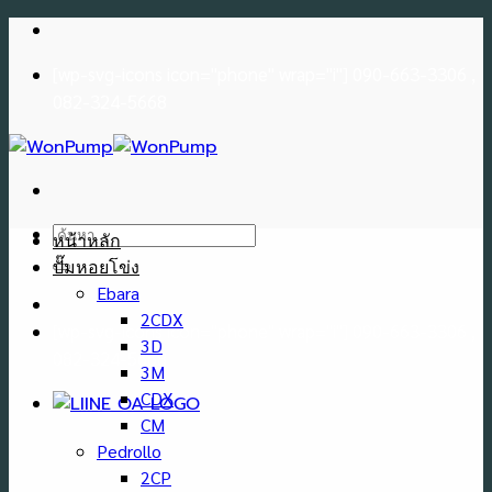
Skip
to
[wp-svg-icons icon="phone" wrap="i"] 090-663-3306 ,
content
082-324-5668
ค้นหา:
หน้าหลัก
ปั๊มหอยโข่ง
Ebara
2CDX
[wp-svg-icons icon="phone" wrap="i"] 090-663-3306 ,
3D
082-324-5668
3M
CDX
CM
Pedrollo
2CP