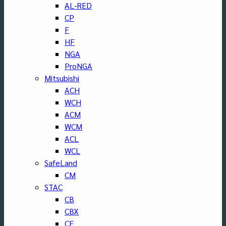
AL-RED
CP
F
HF
NGA
ProNGA
Mitsubishi
ACH
WCH
ACM
WCM
ACL
WCL
SafeLand
CM
STAC
CB
CBX
CF