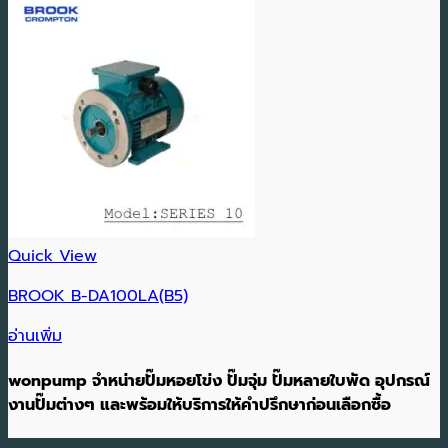
Quick View
BROOK B-DA100LA(B5)
อ่านเพิ่ม
wonpump จำหน่ายปั๊มหอยโข่ง ปั๊มจุ่ม ปั๊มหลายใบพัด อุปกรณ์
งานปั๊มต่างๆ และพร้อมให้บริการให้คำปรึกษาก่อนเลือกซื้อ