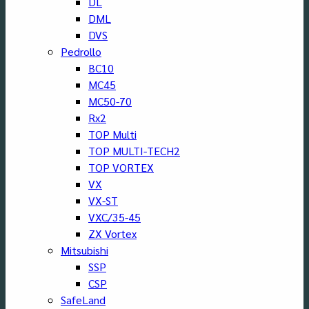
DL
DML
DVS
Pedrollo
BC10
MC45
MC50-70
Rx2
TOP Multi
TOP MULTI-TECH2
TOP VORTEX
VX
VX-ST
VXC/35-45
ZX Vortex
Mitsubishi
SSP
CSP
SafeLand