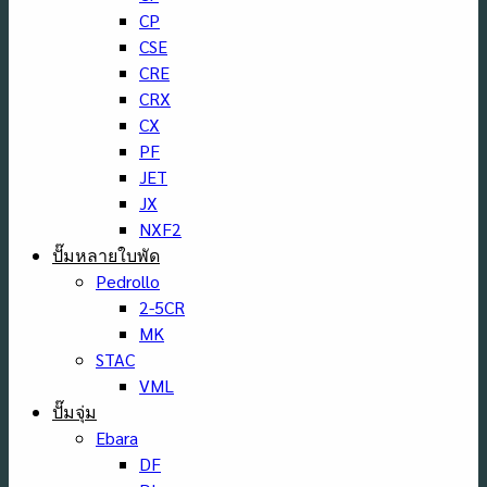
CP
CSE
CRE
CRX
CX
PF
JET
JX
NXF2
ปั๊มหลายใบพัด
Pedrollo
2-5CR
MK
STAC
VML
ปั๊มจุ่ม
Ebara
DF