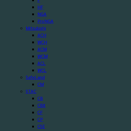
HF
NGA
ProNGA
Mitsubishi
ACH
WCH
ACM
WCM
ACL
WCL
SafeLand
CM
STAC
CB
CBX
CF
CP
CSE