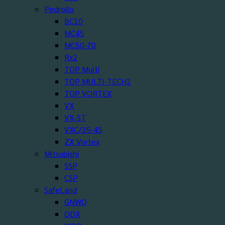
Pedrollo
BC10
MC45
MC50-70
Rx2
TOP Multi
TOP MULTI-TECH2
TOP VORTEX
VX
VX-ST
VXC/35-45
ZX Vortex
Mitsubishi
SSP
CSP
SafeLand
GNWQ
QDX