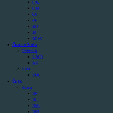
CRE
CRX
CX
PF
JET
JX
NXF2
ปั๊มหลายใบพัด
Pedrollo
2-5CR
MK
STAC
VML
ปั๊มจุ่ม
Ebara
DF
DL
DML
DVS